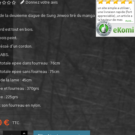
Donnez votre avis
Très bon produit arrivé
Le site est clair et facile a
un site simple a utiliser ,
S
super bien protégé et
parcourir. Juste un petit
une livraison rapide (fort
b
de la deuxieme dague de Sung Jinwoo tiré du manga Solo
emballé
bemol concernant le
appreciable) , un article a
m
paiement: un petit code
la hauteur de mes
PLUS...
QR pour payer par
attentes , sa description
application serait cool
pourrai peut etre plus
d est tout en bois.
(ou un paiement par
complete , une belle
paypal). Mais c'est mineur,
finition merci pour cet
ois peint.
j'ai tout de même pu
article de qualite vous
commander et payer par
allez rendre une fille
éssé d'un cordon.
virement
heureuse pour son
anniversaire et une
 ABS.
cosplayeuse va en naitre j
en suis sur
totale epee dans fourreau : 76cm
totale epee sans fourreau : 75cm
de la lame : 45cm
e et fourreau : 370grs
e : 225grs
c son fourreau en nylon.
0 €
TTC