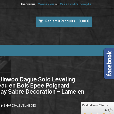
Bienvenue,
Connexion
ou
Créez votre compte
shopping_cart
Panier:
0
Produits - 0,00 €
Jinwoo Dague Solo Leveling
au en Bois Epee Poignard
ay Sabre Decoration - Lame en
Évaluations Clients
ce
SH-703-LEVEL-BOIS
4.7
/5