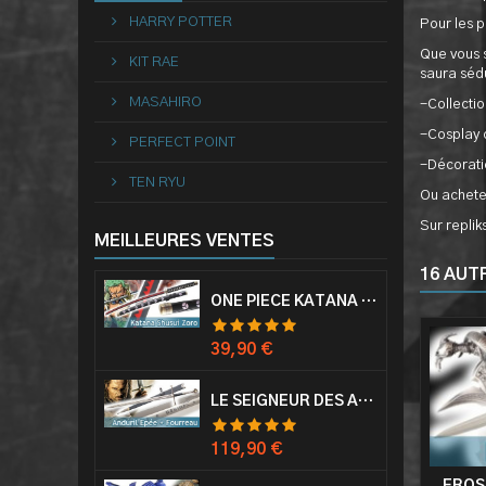
HARRY POTTER
Pour les p
Que vous s
KIT RAE
saura sédu
MASAHIRO
-Collecti
-Cosplay 
PERFECT POINT
-Décorati
TEN RYU
Ou achete
Sur repli
MEILLEURES VENTES
16 AUT
ONE PIECE KATANA ZORO RORONOA SHUSUI EPÉE SABRE ACIER
Prix
39,90 €
LE SEIGNEUR DES ANNEAUX EPÉE ANDURIL ARAGORN
Prix
119,90 €