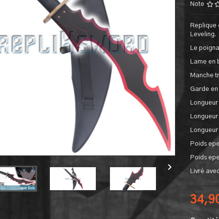
Note
Replique 
Leveling.
Le poignar
Lame en b
Manche tr
Garde en
Longueur 
Longueur 
Longueur 
Poids epe
Poids epe

Livré ave
34,9