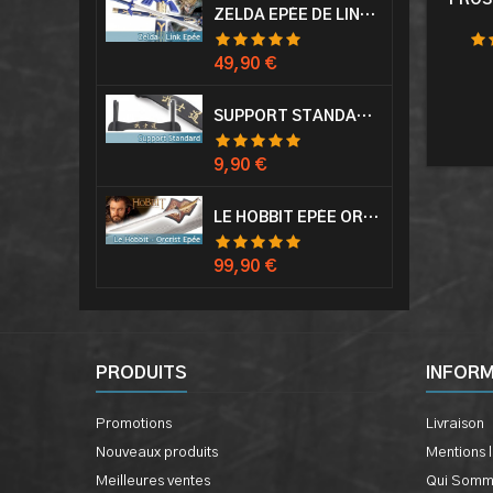
FROS
ZELDA EPÉE DE LINK AVEC FOURREAU MASTER SWORD EPEE
Prix
49,90 €
SUPPORT STANDARD KATANA EPÉE
Prix
9,90 €
LE HOBBIT EPÉE ORCRIST EPÉE DE THORIN SABRE + PLAQUE MURALE EN BOIS
Prix
99,90 €
PRODUITS
INFOR
Promotions
Livraison
Nouveaux produits
Mentions 
Meilleures ventes
Qui Somm