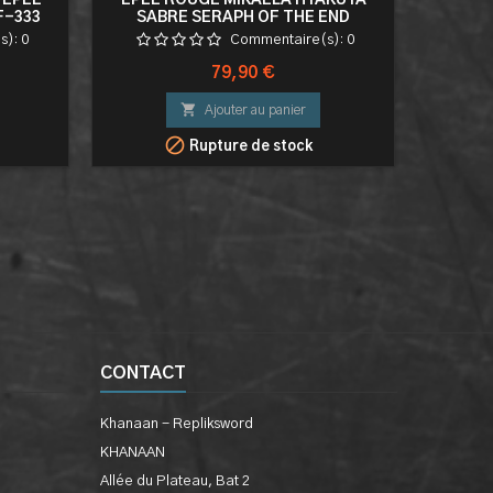
 EPEE
EPEE ROUGE MIKAELA HYAKUYA
EPEE DE
F-333
SABRE SERAPH OF THE END
s):
0
Commentaire(s):
0
Prix
79,90 €

Ajouter au panier

Rupture de stock
CONTACT
Khanaan - Repliksword
KHANAAN
Allée du Plateau, Bat 2