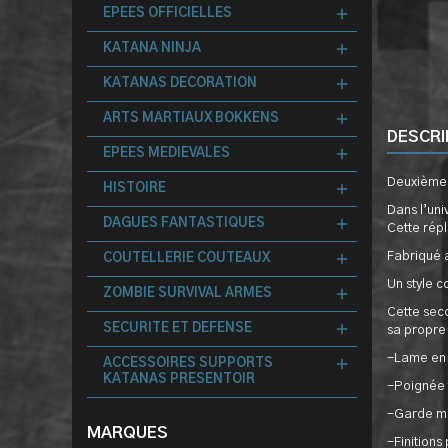
EPEES OFFICIELLES
KATANA NINJA
KATANAS DECORATION
ARTS MARTIAUX BOKKENS
DESCRI
EPEES MEDIEVALES
Deuxième 
HISTOIRE
Dans l’uni
DAGUES FANTASTIQUES
Cette rép
Fabriqué a
COUTELLERIE COUTEAUX
Un style 
ZOMBIE SURVIVAL ARMES
Cette sec
SECURITE ET DEFENSE
sa propre 
-Lame en b
ACCESSOIRES SUPPORTS
KATANAS PRESENTOIR
-Poignée t
-Garde min
MARQUES
-Finitions