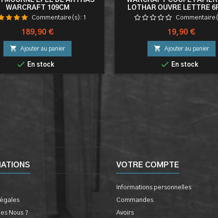
TMOURNE EPÉE DE ARTHAS
WARCRAFT COUPE PAPIER
WARCRAFT 109CM
LOTHAR OUVRE LETTRE 6
Commentaire(s):
1
Commentaire(
Prix
Prix
189,90 €
19,90 €


Ajouter au panier
Ajouter au panier


En stock
En stock
MATIONS
VOTRE COMPTE
Informations personnelles
légales
Commandes
es Nous ?
Avoirs