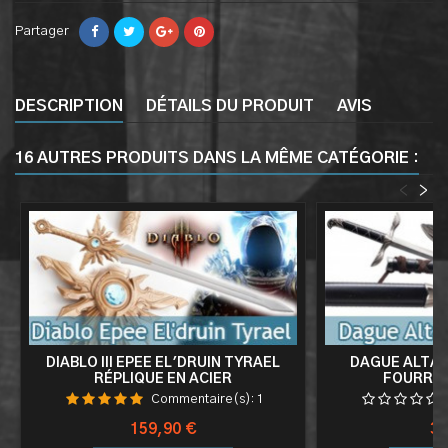
Partager
DESCRIPTION
DÉTAILS DU PRODUIT
AVIS
16 AUTRES PRODUITS DANS LA MÊME CATÉGORIE :
<
>
DIABLO III EPEE EL'DRUIN TYRAEL
DAGUE ALTAI
RÉPLIQUE EN ACIER
FOURREA
Commentaire(s):
1
Prix
Pri
159,90 €
39