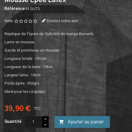
Mousse Epee Latex
Référence
M GUTS
Note
Donnez votre avis
Replique de l'épée de Guts tiré du manga Berserk.
Lame en mousse.
Garde et pommeau en mousse.
Longueur totale : 101cm
Longueur de la lame : 78cm
Largeur lame : 16cm
Poids épée : 550grs
Ideal pour les cosplays.
39,90 €
TTC

Ajouter au panier
Quantité