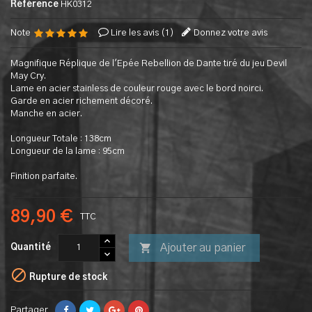
Référence
HK0312
Note
Lire les avis (
1
)
Donnez votre avis
Magnifique Réplique de l'Epée Rebellion de Dante tiré du jeu Devil
May Cry.
Lame en acier stainless de couleur rouge avec le bord noirci.
Garde en acier richement décoré.
Manche en acier.
Longueur Totale : 138cm
Longueur de la lame : 95cm
Finition parfaite.
89,90 €
TTC

Ajouter au panier
Quantité

Rupture de stock
Partager