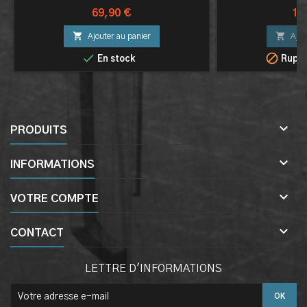
Prix
Pri
69,90 €
10


Ajouter au panier
Ajou


En stock
Ruptu

PRODUITS

INFORMATIONS

VOTRE COMPTE

CONTACT
LETTRE D'INFORMATIONS