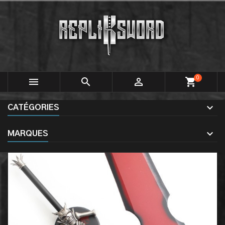
0



shopping_cart
CATÉGORIES
MARQUES