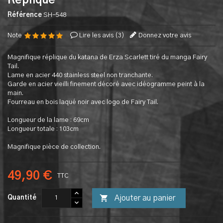
Réplique
Référence
SH-548
Note
Lire les avis (
3
)
Donnez votre avis
Magnifique réplique du katana de Erza Scarlett tiré du manga Fairy
Tail.
Lame en acier 440 stainless steel non tranchante.
Garde en acier vieilli finement décoré avec idéogramme peint à la
main.
Fourreau en bois laqué noir avec logo de Fairy Tail.
Longueur de la lame : 69cm
Longueur totale : 103cm
Magnifique pièce de collection.
49,90 €
TTC

Ajouter au panier
Quantité