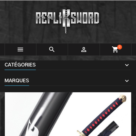
0



shopping_cart
CATÉGORIES
MARQUES