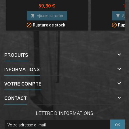
Prix
Pri
59,90 €
11


Ajouter au panier
Ajou


Rupture de stock
Ruptu

PRODUITS

INFORMATIONS

VOTRE COMPTE

CONTACT
LETTRE D'INFORMATIONS