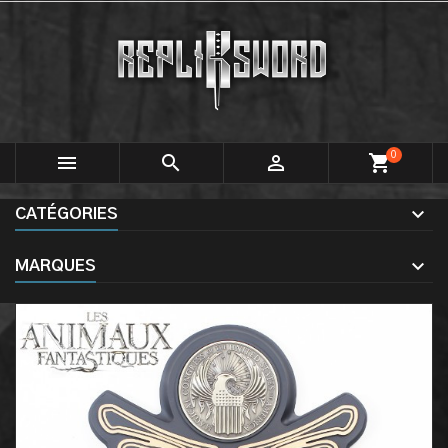
0



shopping_cart
CATÉGORIES
MARQUES