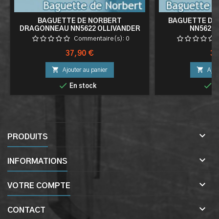
BAGUETTE DE NORBERT
BAGUETTE DE 
DRAGONNEAU NN5622 OLLIVANDER
NN5628 
Commentaire(s):
0
Prix
Pri
37,90 €
37


Ajouter au panier
Ajou


En stock
E

PRODUITS

INFORMATIONS

VOTRE COMPTE

CONTACT