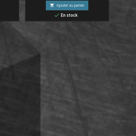

Ajouter au panier


En stock
D