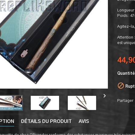
Longueur 
Poids : 47
Agitez-la,
Attention 
est unique
44,9
Quantité

Rupt

Partager
PTION
DÉTAILS DU PRODUIT
AVIS