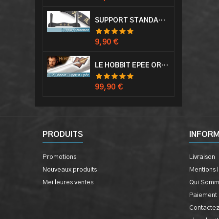
SUPPORT STANDARD KATANA EPÉE
Prix
9,90 €
LE HOBBIT EPÉE ORCRIST EPÉE DE THORIN SABRE + PLAQUE MURALE EN BOIS
Prix
99,90 €
PRODUITS
INFOR
Promotions
Livraison
Nouveaux produits
Mentions 
Meilleures ventes
Qui Somm
Paiement 
Contacte