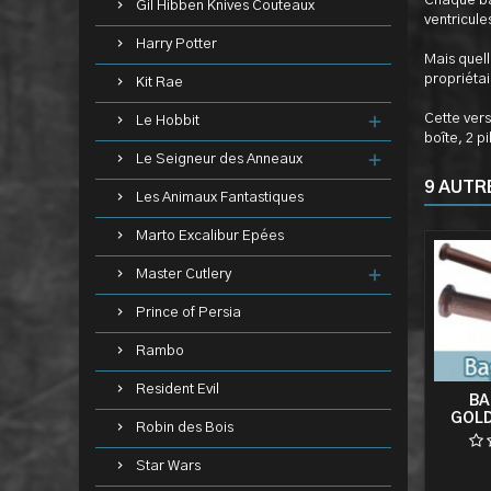
Chaque ba
Gil Hibben Knives Couteaux
ventricul
Harry Potter
Mais quel
propriétai
Kit Rae
Cette vers
Le Hobbit
boîte, 2 p
Le Seigneur des Anneaux
9 AUTR
Les Animaux Fantastiques
Marto Excalibur Epées
Master Cutlery
Prince of Persia
Rambo
Resident Evil
BA
GOLD
Robin des Bois
Star Wars