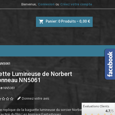
Bienvenue,
Connexion
ou
Créez votre compte
shopping_cart
Panier:
0
Produits - 0,00 €
NN5061
tte Lumineuse de Norbert
onneau NN5061
ce
NN5061
Donnez votre avis
Évaluations Clients
e replique de la baguette lumineuse du sorcier Norbert
4.7
/5
u tiré du film Les Animaux Fantastiques.