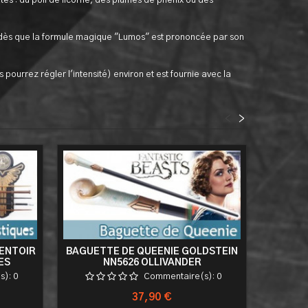
s : du poil de licorne, des plumes de phénix ou des
e dès que la formule magique "Lumos" est prononcée par son
ourrez régler l'intensité) environ et est fournie avec la
<
>
SENTOIR
BAGUETTE DE QUEENIE GOLDSTEIN
LES 
ES
NN5626 OLLIVANDER
BAGUE
s):
0
Commentaire(s):
0
Prix
37,90 €