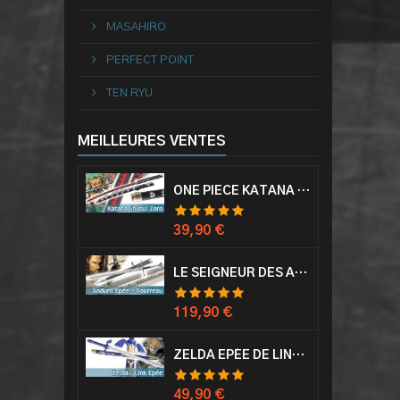
MASAHIRO
PERFECT POINT
TEN RYU
MEILLEURES VENTES
ONE PIECE KATANA ZORO RORONOA SHUSUI EPÉE SABRE ACIER
Prix
39,90 €
LE SEIGNEUR DES ANNEAUX EPÉE ANDURIL ARAGORN
Prix
119,90 €
ZELDA EPÉE DE LINK AVEC FOURREAU MASTER SWORD EPEE
Prix
49,90 €