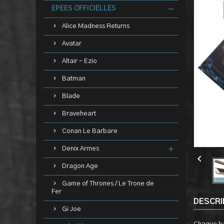
EPEES OFFICIELLES
Alice Madness Returns
Avatar
Altair - Ezio
Batman
Blade
Braveheart
Conan Le Barbare
Denix Armes

Dragon Age
Game of Thrones / Le Trone de
Fer
DESCRI
Gi Joe