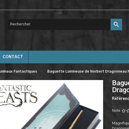

CONTACT
Animaux Fantastiques
Baguette Lumineuse de Norbert Dragonneau 
Bague
Drag
Référen
Note
Magnifiqu
Dragonnea