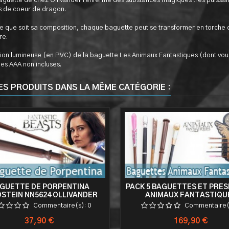
guette de chez Ollivander renferme des substances magiques très puissante
es de coeur de dragon.
le que soit sa composition, chaque baguette peut se transformer en torch
re.
ion lumineuse (en PVC) de la baguette Les Animaux Fantastiques (dont vous p
iles AAA non incluses.
ES PRODUITS DANS LA MÊME CATÉGORIE :
GUETTE DE PORPENTINA
PACK 5 BAGUETTES ET PRÉ
STEIN NN5624 OLLIVANDER
ANIMAUX FANTASTIQU
Commentaire(s):
0
Commentaire(
Prix
Prix
37,90 €
169,90 €