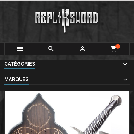
0



shopping_cart
CATÉGORIES
MARQUES