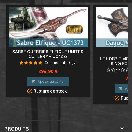
<
SABRE GUERRIER ELFIQUE UNITED
MA
CUTLERY - UC1373
LE HOBBIT MO
Commentaire(s):
1
KING POI
Prix
299,90 €
Pri
26

Ajouter au panier

Ajou

Rupture de stock

Ruptu

PRODUITS