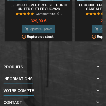
LE HOBBIT EPÉE ORCRIST THORIN
LE HOBBIT EPÉ
UNITED CUTLERY UC2928
GANDALF U
Commentaire(s):
2
Prix
Pri
329,90 €
28


Ajouter au panier
Ajou


Rupture de stock
Ruptu

PRODUITS

INFORMATIONS

VOTRE COMPTE

CONTACT