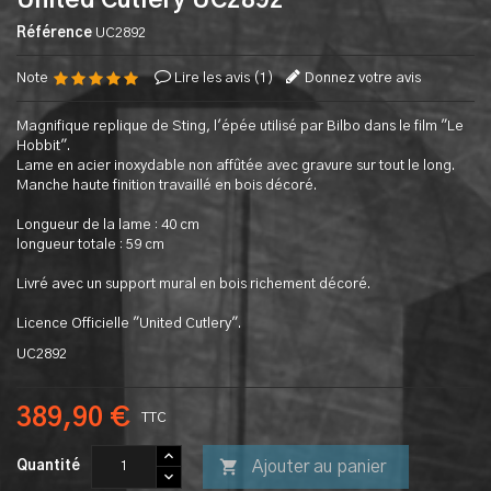
United Cutlery UC2892
Référence
UC2892
Note
Lire les avis (
1
)
Donnez votre avis
Magnifique replique de Sting, l'épée utilisé par Bilbo dans le film "Le
Hobbit".
Lame en acier inoxydable non affûtée avec gravure sur tout le long.
Manche haute finition travaillé en bois décoré.
Longueur de la lame : 40 cm
longueur totale : 59 cm
Livré avec un support mural en bois richement décoré.
Licence Officielle "United Cutlery".
UC2892
389,90 €
TTC

Ajouter au panier
Quantité