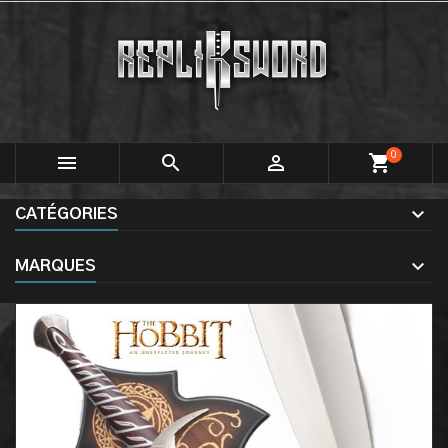
0



shopping_cart
CATÉGORIES
MARQUES