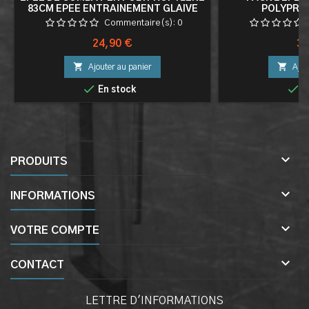
83CM EPEE ENTRAINEMENT GLAIVE
POLYPRO
ENTRAINEMEN
Commentaire(s):
0
Prix
Pri
24,90 €
39


Ajouter au panier
Ajou


En stock
E

PRODUITS

INFORMATIONS

VOTRE COMPTE

CONTACT
LETTRE D'INFORMATIONS