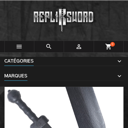
0



shopping_cart
CATÉGORIES
MARQUES