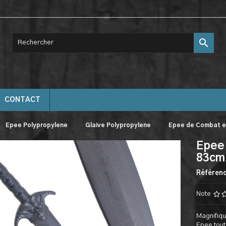

CONTACT
Epee Polypropylene
Glaive Polypropylene
Epee de Combat en
Epee
83cm 
Référen
Note
Magnifiqu
Epee tout