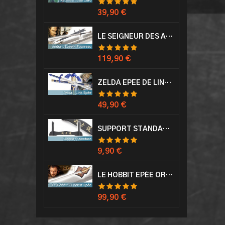
Prix
39,90 €
LE SEIGNEUR DES ANNEAUX EPÉE ANDURIL ARAGORN
Prix
119,90 €
ZELDA EPÉE DE LINK AVEC FOURREAU MASTER SWORD EPEE
Prix
49,90 €
SUPPORT STANDARD KATANA EPÉE
Prix
9,90 €
LE HOBBIT EPÉE ORCRIST EPÉE DE THORIN SABRE + PLAQUE MURALE EN BOIS
Prix
99,90 €