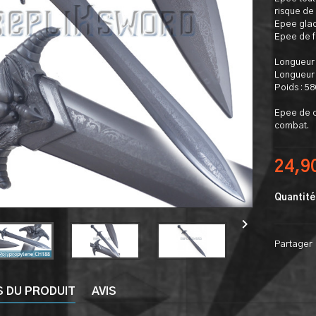
risque de
Epee glad
Epee de f
Longueur 
Longueur 
Poids : 5
Epee de c
combat.
24,9
Quantité

Partager
S DU PRODUIT
AVIS