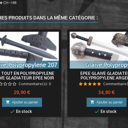
ce
CH-188
RES PRODUITS DANS LA MÊME CATÉGORIE :
 TOUT EN POLYPROPYLENE
EPEE GLAIVE GLADIAT
VE GLADIATEUR EPEE NOIR
POLYPROPYLENE ARGE
AINEMENT EPEE DE FRAPPE
ENTRAINEMENT COMB
Commentaire(s):
0
Commentaire(
Prix
Prix
29,90 €
34,90 €


Ajouter au panier
Ajouter au panier


En stock
En stock