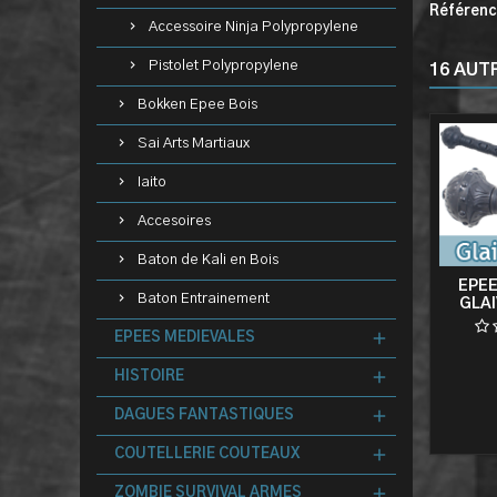
Référen
Accessoire Ninja Polypropylene
Pistolet Polypropylene
16 AUT
Bokken Epee Bois
Sai Arts Martiaux
Iaito
Accesoires
Baton de Kali en Bois
EPEE
Baton Entrainement
GLAI
ENTR
EPEES MEDIEVALES
HISTOIRE
DAGUES FANTASTIQUES
COUTELLERIE COUTEAUX
ZOMBIE SURVIVAL ARMES