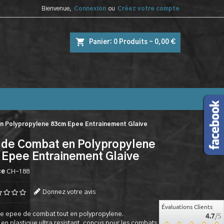
Bienvenue,
Connexion
ou
Créez votre compte
shopping_cart
Panier:
0
Produits - 0,00 €
 Polypropylene 83cm Epee Entrainement Glaive
 de Combat en Polypropylene
Epee Entrainement Glaive
ce
CH-188
Donnez votre avis
Évaluations Clients
e epee de combat tout en polypropylene.
4.7
/5
 en plastique ultra resistant, concus pour les combats sans