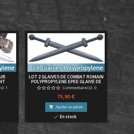
<
>
EUR
LOT 2 GLAIVES DE COMBAT ROMAIN
P
NT
POLYPROPYLENE EPEE GLAIVE DE
AT
COMBAT ROMAIN POLYPROPYLENE
POLYPR
s):
1
Commentaire(s):
0
EPEE GLADIATOR GLAIVE
GLADIATEUR
Prix
75,90 €

Ajouter au panier

En stock