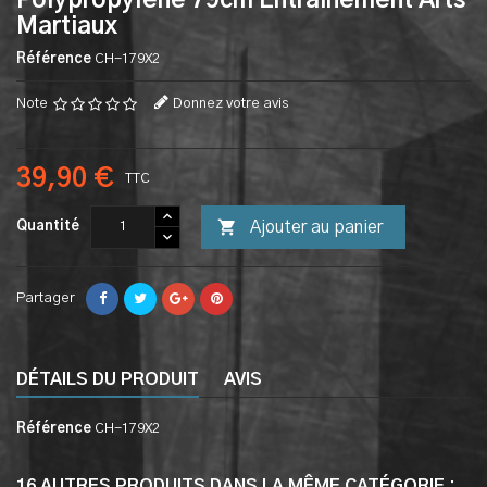
Polypropylene 79cm Entrainement Arts
Martiaux
Référence
CH-179X2
Note
Donnez votre avis
39,90 €
TTC

Ajouter au panier
Quantité
Partager
DÉTAILS DU PRODUIT
AVIS
Référence
CH-179X2
16 AUTRES PRODUITS DANS LA MÊME CATÉGORIE :