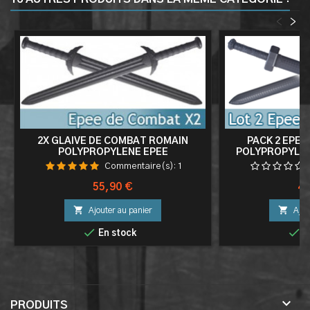
<
>
2X GLAIVE DE COMBAT ROMAIN
PACK 2 EPEE
POLYPROPYLENE EPEE
POLYPROPYLEN
FRAPPE E
Commentaire(s):
1
Prix
Pri
55,90 €
49


Ajouter au panier
Ajou


En stock
E

PRODUITS