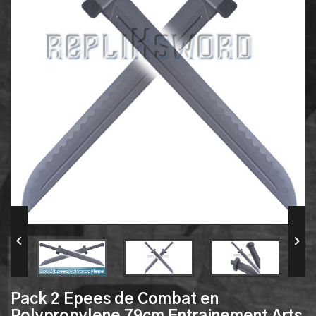


Pack 2 Epees de Combat en