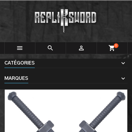
0



shopping_cart
CATÉGORIES
MARQUES