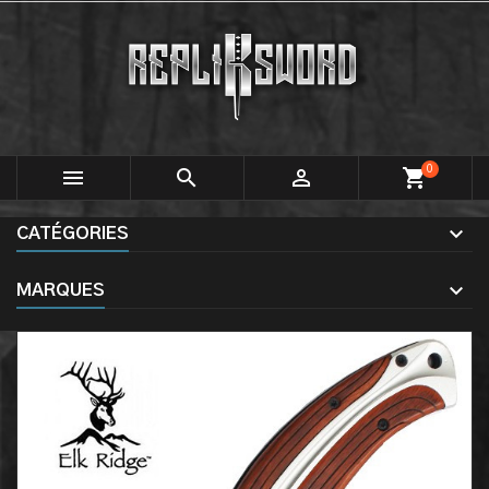
0



shopping_cart
CATÉGORIES
MARQUES