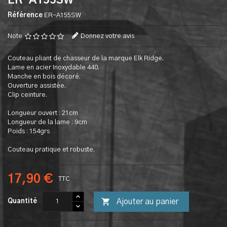
ER-A155SW
Référence
ER-A155SW
Note
Donnez votre avis
Couteau pliant de chasseur de la marque Elk Ridge.
Lame en acier Inoxydable 440.
Manche en bois décoré.
Ouverture assistée.
Clip ceinture.
Longueur ouvert : 21cm
Longueur de la lame : 9cm
Poids : 154grs
Couteau pratique et robuste.
17,90 €
TTC

Ajouter au panier
Quantité