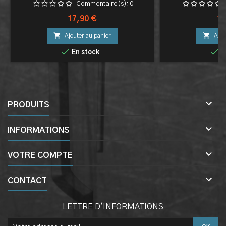
Commentaire(s):
0
Prix
Pri
17,90 €
17


Ajouter au panier
Ajou


En stock
E

PRODUITS

INFORMATIONS

VOTRE COMPTE

CONTACT
LETTRE D'INFORMATIONS