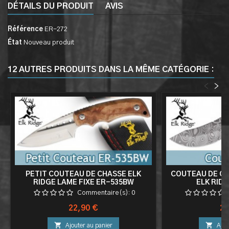
DÉTAILS DU PRODUIT
AVIS
Référence
ER-272
État
Nouveau produit
12 AUTRES PRODUITS DANS LA MÊME CATÉGORIE :
<
>
PETIT COUTEAU DE CHASSE ELK
COUTEAU DE C
RIDGE LAME FIXE ER-535BW
ELK RID
Commentaire(s):
0
Prix
Pri
22,90 €
24


Ajouter au panier
Ajou