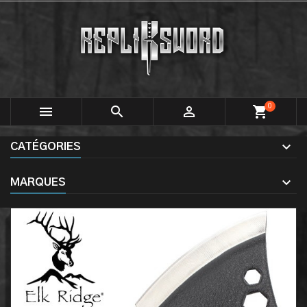
0



shopping_cart
CATÉGORIES
MARQUES