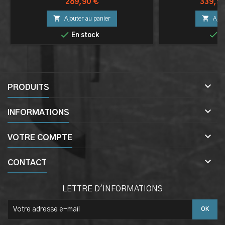
Prix
Prix
289,90 €
339,90


Ajouter au panier
Ajou


En stock
E

PRODUITS

INFORMATIONS

VOTRE COMPTE

CONTACT
LETTRE D'INFORMATIONS