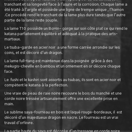
tranchant et sa longevité face à l'usure et la corrosion. Chaque lame a
été traité à l'argile et possède une ligne de trempe unique , l'hamon
.Ce procédé rend le tranchant de la lame plus dure tandis que l'autre
partie de la lame reste souple.
La lame T10 possède un BoHin- gorge sur son côté plat ce qui rend le
katana parfaitement équilibré et adéquat à la pratique des arts-
martiaux.
Le tsuba-garde en acier noir a une forme carrée arrondie sur les
coins, et est décoré d'un dragon.
La lame full-tang est maintenue dans la poignée grâce à des
mekugis-cheville en bambou et un ornement en or décore chaque
face.
Le fushi et le kashiri sont assortis au tsubas, ils sont en acier noir et
compètent le katana à la perfection.
Une vraie de peau de raie noire recouvre le bois du manche et une
corde noire tréssée artisanalement offre une excellente prise en
main.
Le sublime saya-fourreau en bois est laqué rouge-bordeaux, il est
décoré d'un majestueux dragon en nacre. Le fourreau est un vrai
travail d'orfèvre.
La partie haute du saya est décorée d'un tressage en corde noire