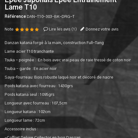
Epee Japonais Epee Entrainement -
Lame T10
Référence
DAN-T10-303-BK-DRG-T
Note
Lire les avis (
1
)
Donnez votre avis
Danzan katana forgé à la main, construction Full-Tang
Lame acier T10 tranchante
Tsuka - poignée : En bois avec vrai peau de raie tressé de coton noir
Tsuba - garde : En acier noir
Saya-fourreau: Bois robuste laqué noir et décoré de nacre
Poids katana avec fourreau : 1430grs
Poids katana seul : 1095grs
Longueur avec fourreau : 107,5cm
Longueur katana : 102cm
Longueur lame : 72cm
Accessoire inclus :
-Coffret Deluxe Collector en bois Danzan