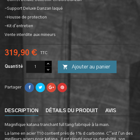
-Support Deluxe Danzan laqué
-Housse de protection
-Kit d'entretien
Vente interdite aux mineurs
319,90 €
TTC

Ajouter au panier
Quantité
Partager
DESCRIPTION
DÉTAILS DU PRODUIT
AVIS
Magnifique katana tranchant full tang fabriqué à la main.
La lame en acier T10 contient près de 1% d carbonne. C''est l'un des
meilleurs aciers pour katana, il est réputé pour sa durabilité, son