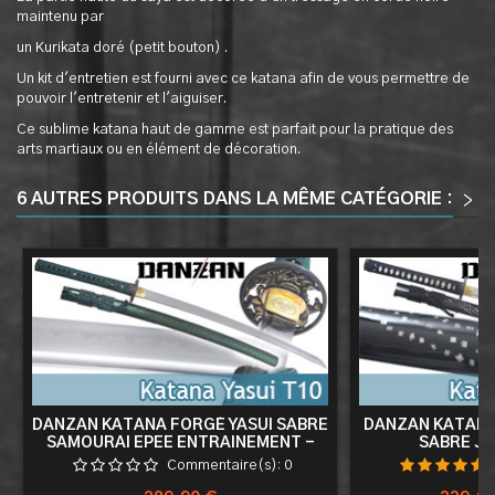
maintenu par
un Kurikata doré (petit bouton) .
Un kit d'entretien est fourni avec ce katana afin de vous permettre de
pouvoir l'entretenir et l'aiguiser.
Ce sublime katana haut de gamme est parfait pour la pratique des
arts martiaux ou en élément de décoration.
6 AUTRES PRODUITS DANS LA MÊME CATÉGORIE :
>
<
DANZAN KATANA FORGÉ YASUI SABRE
DANZAN KATANA
SAMOURAI EPEE ENTRAINEMENT -
SABRE JA
LAME T10
ENTRAINEME
Commentaire(s):
0