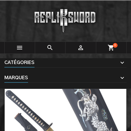
0



shopping_cart
CATÉGORIES
MARQUES