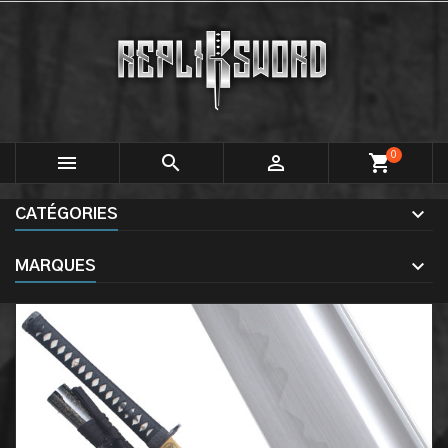
0



shopping_cart
CATÉGORIES
MARQUES