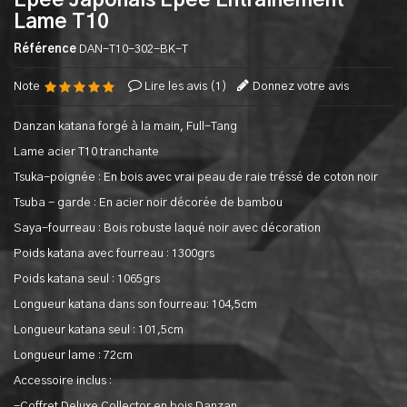
Epee Japonais Epee Entrainement -
Lame T10
Référence
DAN-T10-302-BK-T
Note
Lire les avis (
1
)
Donnez votre avis
Danzan katana forgé à la main, Full-Tang
Lame acier T10 tranchante
Tsuka-poignée : En bois avec vrai peau de raie tréssé de coton noir
Tsuba - garde : En acier noir décorée de bambou
Saya-fourreau : Bois robuste laqué noir avec décoration
Poids katana avec fourreau : 1300grs
Poids katana seul : 1065grs
Longueur katana dans son fourreau: 104,5cm
Longueur katana seul : 101,5cm
Longueur lame : 72cm
Accessoire inclus :
-Coffret Deluxe Collector en bois Danzan