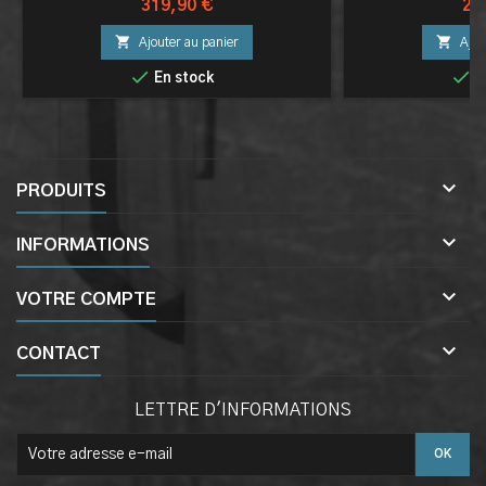
Prix
Pri
319,90 €
29


Ajouter au panier
Ajou


En stock
E

PRODUITS

INFORMATIONS

VOTRE COMPTE

CONTACT
LETTRE D'INFORMATIONS