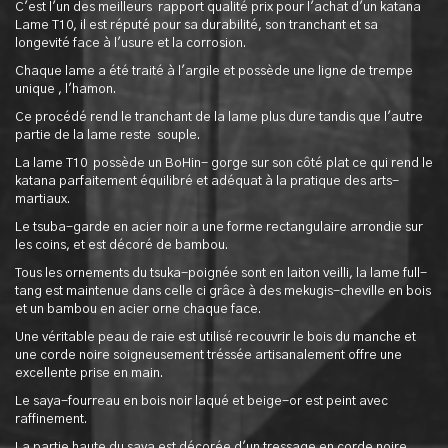
C'est l'un des meilleurs rapport qualité prix pour l'achat d'un katana
Lame T10, il est réputé pour sa durabilité, son tranchant et sa
longevité face à l'usure et la corrosion.
Chaque lame a été traité à l'argile et possède une ligne de trempe
unique , l'hamon.
Ce procédé rend le tranchant de la lame plus dure tandis que l'autre
partie de la lame reste souple.
La lame T10 possède un BoHin- gorge sur son côté plat ce qui rend le
katana parfaitement équilibré et adéquat à la pratique des arts-
martiaux.
Le tsuba-garde en acier noir a une forme rectangulaire arrondie sur
les coins, et est décoré de bambou.
Tous les ornements du tsuka-poignée sont en laiton veilli, la lame full-
tang est maintenue dans celle ci grâce à des mekugis-cheville en bois
et un bambou en acier orne chaque face.
Une véritable peau de raie est utilisé recouvrir le bois du manche et
une corde noire soigneusement tréssée artisanalement offre une
excellente prise en main.
Le saya-fourreau en bois noir laqué et beige-or est peint avec
raffinement.
La partie haute du saya est décorée d'un tressage en corde noire