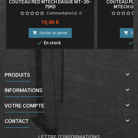
COUTEAU RED MTECH DAGUE MT-20-
COUTEAU PLIA
75RD
MTECH US
Commentaire(s):
0
Prix
Pri
19,90 €
16


Ajouter au panier
Ajou


En stock
E

PRODUITS

INFORMATIONS

VOTRE COMPTE

CONTACT
LETTRE D'INFORMATIONS