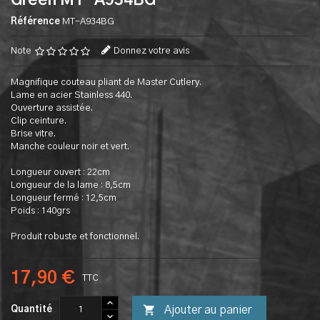
Green MT-A934BG
Référence
MT-A934BG
Note
Donnez votre avis
Magnifique couteau pliant de Master Cutlery.
Lame en acier Stainless 440.
Ouverture assistée.
Clip ceinture.
Brise vitre.
Manche couleur noir et vert.
Longueur ouvert : 22cm
Longueur de la lame : 8,5cm
Longueur fermé : 12,5cm
Poids : 140grs
Produit robuste et fonctionnel.
17,90 €
TTC

Ajouter au panier
Quantité