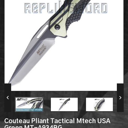


Couteau Pliant Tactical Mtech USA