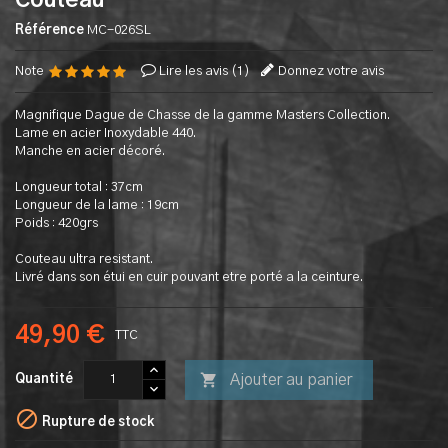
Couteau
Référence
MC-026SL
Note
Lire les avis (
1
)
Donnez votre avis
Magnifique Dague de Chasse de la gamme Masters Collection.
Lame en acier Inoxydable 440.
Manche en acier décoré.
Longueur total : 37cm
Longueur de la lame : 19cm
Poids : 420grs
Couteau ultra resistant.
Livré dans son étui en cuir pouvant etre porté a la ceinture.
49,90 €
TTC

Ajouter au panier
Quantité

Rupture de stock