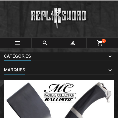
0



shopping_cart
CATÉGORIES
MARQUES