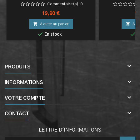
Commentaire(s):
0
Prix
Pri
19,90 €
16


Ajouter au panier
Ajou


En stock
E

PRODUITS

INFORMATIONS

VOTRE COMPTE

CONTACT
LETTRE D'INFORMATIONS