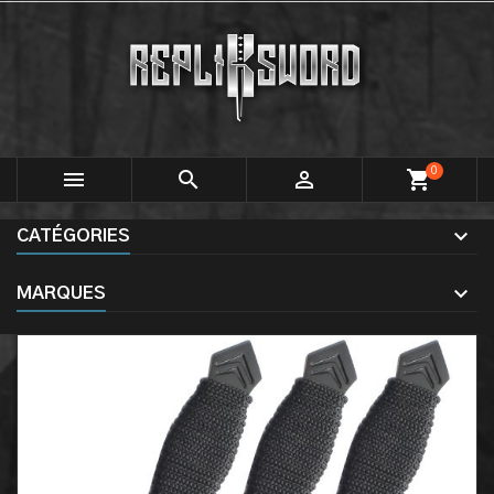
0



shopping_cart
CATÉGORIES
MARQUES