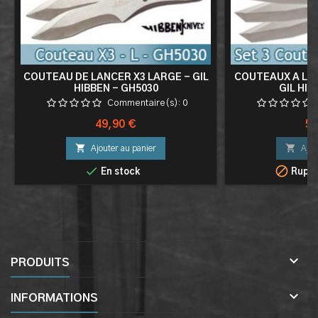
COUTEAU DE LANCER X3 LARGE - GIL
COUTEAUX A LAN
HIBBEN - GH5030
GIL HIB
Commentaire(s):
0
Prix
Pri
49,90 €
59


Ajouter au panier
Ajou


En stock
Ruptu

PRODUITS

INFORMATIONS