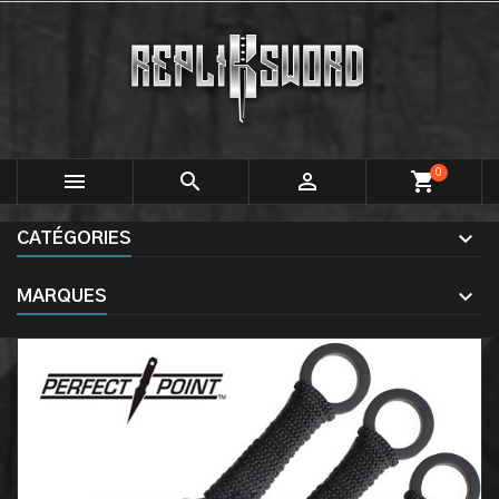
0



shopping_cart
CATÉGORIES
MARQUES