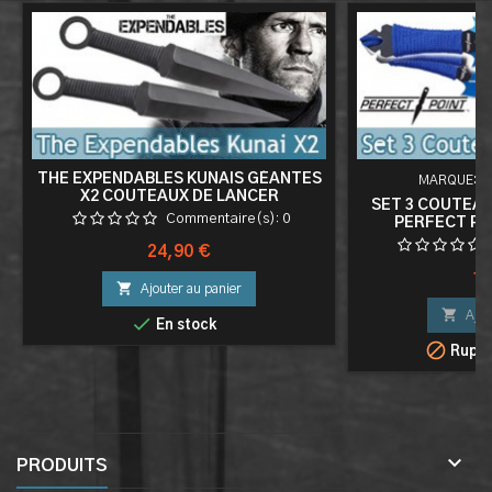
THE EXPENDABLES KUNAIS GÉANTES
MARQUE:
P
X2 COUTEAUX DE LANCER
SET 3 COUTEAU
Commentaire(s):
0
PERFECT PO
Prix
24,90 €
Pri
19

Ajouter au panier

Ajou

En stock

Ruptu

PRODUITS