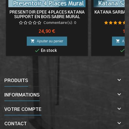
PRESENTOIR EPEE 4 PLACES KATANA
KATANA SARBACA
SUPPORT EN BOIS SABRE MURAL
Commentaire(s):
0
Prix
Pri
24,90 €
13


Ajouter au panier
Ajou


En stock
E

PRODUITS

INFORMATIONS

VOTRE COMPTE

CONTACT