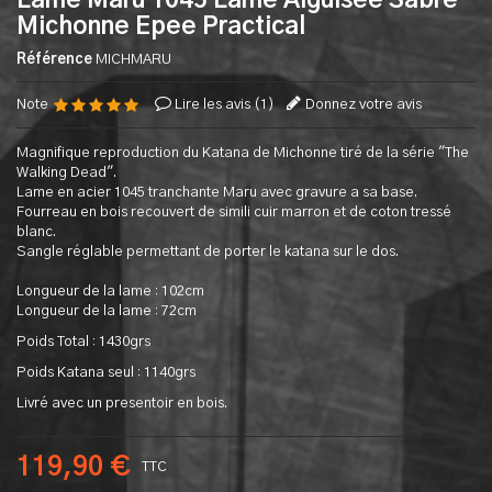
Lame Maru 1045 Lame Aiguisée Sabre
Michonne Epee Practical
Référence
MICHMARU
Note
Lire les avis (
1
)
Donnez votre avis
Magnifique reproduction du Katana de Michonne tiré de la série "The
Walking Dead".
Lame en acier 1045 tranchante Maru avec gravure a sa base.
Fourreau en bois recouvert de simili cuir marron et de coton tressé
blanc.
Sangle réglable permettant de porter le katana sur le dos.
Longueur de la lame : 102cm
Longueur de la lame : 72cm
Poids Total : 1430grs
Poids Katana seul : 1140grs
Livré avec un presentoir en bois.
119,90 €
TTC