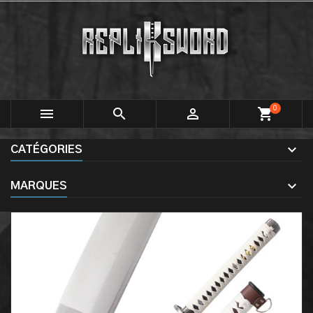
0



shopping_cart
CATÉGORIES
MARQUES