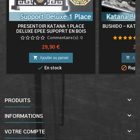
PRESENTOIR KATANA 1 PLACE
BUSHIDO - KATA
DELUXE EPEE SUPOPRT EN BOIS
D
SABRE TAO V2
Commentaire(s):
0
Prix
Pri
29,90 €
23


Ajouter au panier
Ajou


En stock
Ruptu

PRODUITS

INFORMATIONS

VOTRE COMPTE