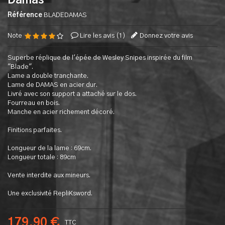
Damas
Référence
BLADEDAMAS
Note
Lire les avis (
1
)
Donnez votre avis
Superbe réplique de l'épée de Wesley Snipes inspirée du film
"Blade".
Lame a double tranchante.
Lame de DAMAS en acier dur.
Livré avec son support a attaché sur le dos.
Fourreau en bois.
Manche en acier richement décoré.
Finitions parfaites.
Longueur de la lame : 69cm.
Longueur totale : 89cm
Vente interdite aux mineurs.
Une exclusivité RepliKsword.
179,90 €
TTC