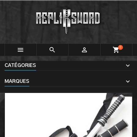
0



shopping_cart
CATÉGORIES
MARQUES