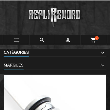
0



shopping_cart
CATÉGORIES
MARQUES