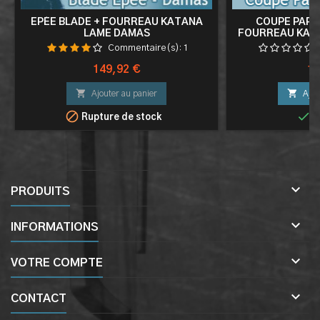
EPÉE BLADE + FOURREAU KATANA
COUPE PAPIE
LAME DAMAS
FOURREAU KAT
VAMPIRE
Commentaire(s):
1
Prix
Pri
149,92 €
12


Ajouter au panier
Ajou


Rupture de stock
E

PRODUITS

INFORMATIONS

VOTRE COMPTE

CONTACT