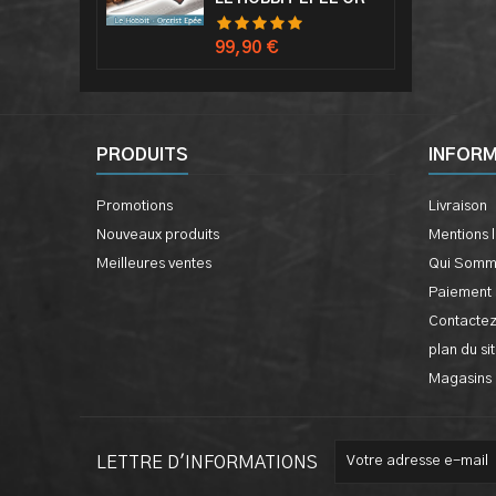
Prix
99,90 €
PRODUITS
INFOR
Promotions
Livraison
Nouveaux produits
Mentions 
Meilleures ventes
Qui Somm
Paiement 
Contacte
plan du si
Magasins
LETTRE D'INFORMATIONS