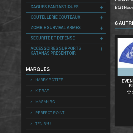
Référen
DAGUES FANTASTIQUES
État
Nouv
COUTELLERIE COUTEAUX
6 AUTR
ZOMBIE SURVIVAL ARMES
SECURITE ET DEFENSE
ACCESSOIRES SUPPORTS
KATANAS PRESENTOIR
MARQUES
HARRY POTTER
EVEN
B
KIT RAE
MASAHIRO
PERFECT POINT
TEN RYU