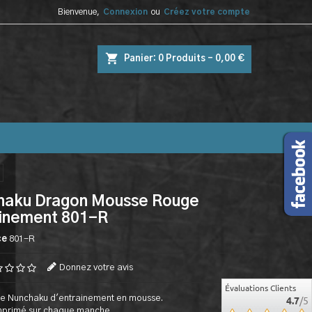
Bienvenue,
Connexion
ou
Créez votre compte
shopping_cart
Panier:
0
Produits - 0,00 €
haku Dragon Mousse Rouge
ainement 801-R
ce
801-R
Donnez votre avis
Évaluations Clients
e Nunchaku d'entrainement en mousse.
4.7
/5
mprimé sur chaque manche.