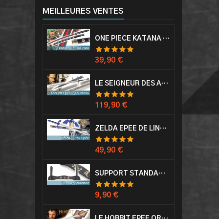
MEILLEURES VENTES
ONE PIECE KATANA ZORO RORONOA SHUSUI EPÉE SABRE ACIER
Prix
39,90 €
LE SEIGNEUR DES ANNEAUX EPÉE ANDURIL ARAGORN
Prix
119,90 €
ZELDA EPÉE DE LINK AVEC FOURREAU MASTER SWORD EPEE
Prix
49,90 €
SUPPORT STANDARD KATANA EPÉE
Prix
9,90 €
LE HOBBIT EPÉE ORCRIST EPÉE DE THORIN SABRE + PLAQUE MURALE EN BOIS