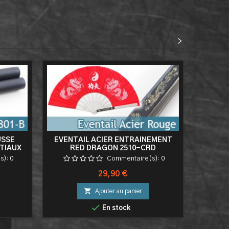
<
>
USSE
EVENTAIL ACIER ENTRAINEMENT
NUNCHA
TIAUX
RED DRAGON 2510-CRD
s):
0
Commentaire(s):
0
Prix
29,90 €

Ajouter au panier

En stock