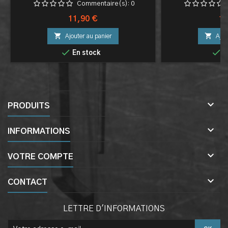
Commentaire(s):
0
Prix
Pri
11,90 €
17


Ajouter au panier
Ajou


En stock
E

PRODUITS

INFORMATIONS

VOTRE COMPTE

CONTACT
LETTRE D'INFORMATIONS