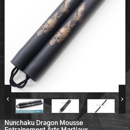


Nunchaku Dragon Mousse