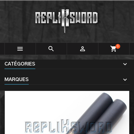
0



shopping_cart
CATÉGORIES
MARQUES