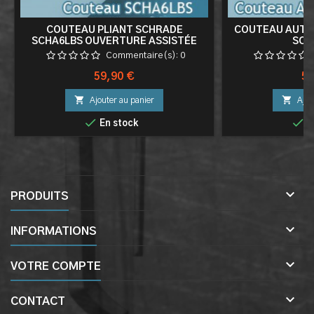
COUTEAU PLIANT SCHRADE
COUTEAU AUTO
SCHA6LBS OUVERTURE ASSISTÉE
SCH
Commentaire(s):
0
Prix
Pri
59,90 €
59


Ajouter au panier
Ajou


En stock
E

PRODUITS

INFORMATIONS

VOTRE COMPTE

CONTACT