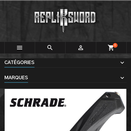
0



shopping_cart
CATÉGORIES
MARQUES