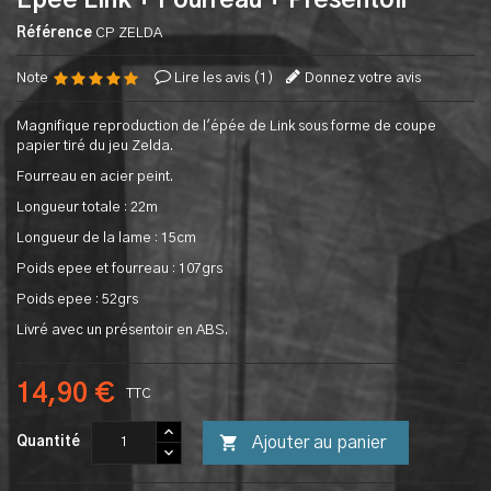
Epee Link + Fourreau + Presentoir
Référence
CP ZELDA
Note
Lire les avis (
1
)
Donnez votre avis
Magnifique reproduction de l'épée de Link sous forme de coupe
papier tiré du jeu Zelda.
Fourreau en acier peint.
Longueur totale : 22m
Longueur de la lame : 15cm
Poids epee et fourreau : 107grs
Poids epee : 52grs
Livré avec un présentoir en ABS.
14,90 €
TTC

Ajouter au panier
Quantité