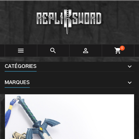
0



shopping_cart
CATÉGORIES
MARQUES