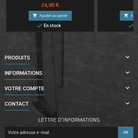
Prix
Pr
24,90 €
9


Ajouter au panier
Ajou


En stock
E

PRODUITS

INFORMATIONS

VOTRE COMPTE

CONTACT
LETTRE D'INFORMATIONS