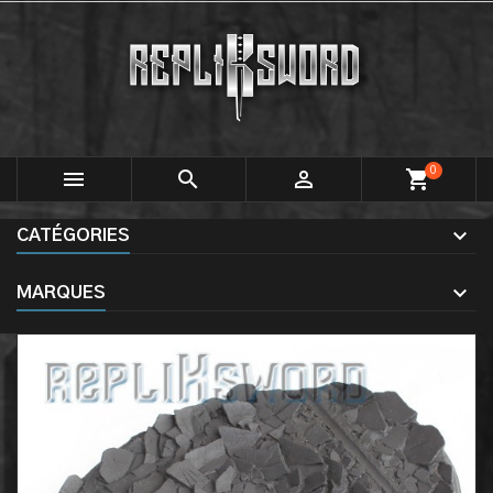
0



shopping_cart
CATÉGORIES
MARQUES