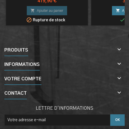
Prix
Pri
419,90 €
38


Ajouter au panier
Ajou


Rupture de stock
E

PRODUITS

INFORMATIONS

VOTRE COMPTE

CONTACT
LETTRE D'INFORMATIONS