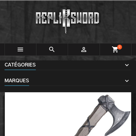
0



shopping_cart
CATÉGORIES
MARQUES