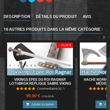
DESCRIPTION
DÉTAILS DU PRODUIT
AVIS
16 AUTRES PRODUITS DANS LA MÊME CATÉGORIE :
<
>
- 20,00 €
VIKINGS EPEE DU ROI RAGNAR
HACHE NORMAN
LOTHBROK REPLIQUE SABRE VIKING
MÉDIEVA
Commentaire(s):
1
Prix
Prix
Pri
99,90 €
89
119,90 €
de


Ajouter au panier
Ajou
base