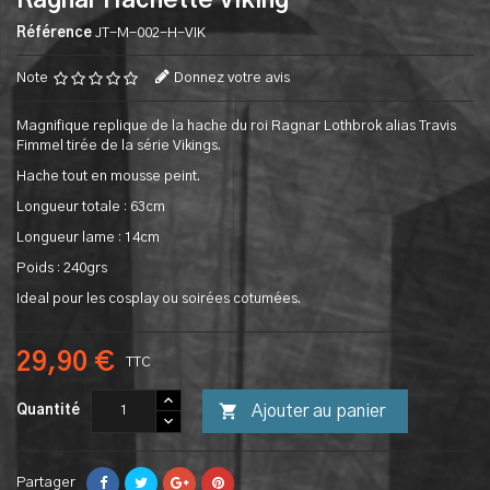
Ragnar Hachette Viking
Référence
JT-M-002-H-VIK
Note
Donnez votre avis
Magnifique replique de la hache du roi Ragnar Lothbrok alias Travis
Fimmel tirée de la série Vikings.
Hache tout en mousse peint.
Longueur totale : 63cm
Longueur lame : 14cm
Poids : 240grs
Ideal pour les cosplay ou soirées cotumées.
29,90 €
TTC

Ajouter au panier
Quantité
Partager