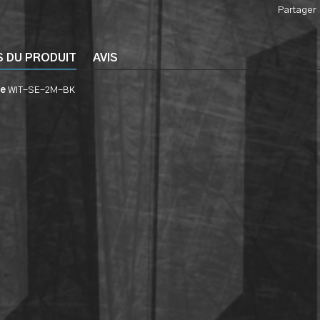
Partager
S DU PRODUIT
AVIS
ce
WIT-SE-2M-BK