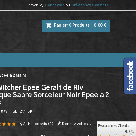
Bienvenue,
Connexion
ou
Créez votre compte
shopping_cart
Panier:
0
Produits - 0,00 €
Epee a 2 Mains
itcher Epee Geralt de Riv
que Sabre Sorceleur Noir Epee a 2
s
ce
WIT-SE-2M-BK
Lire les avis (
2
)
Donnez votre avis
Évaluations Clients
4.7
/5