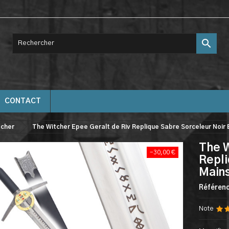

CONTACT
tcher
The Witcher Epee Geralt de Riv Replique Sabre Sorceleur Noir 
The W
-30,00 €
Repli
Main
Référen
Note