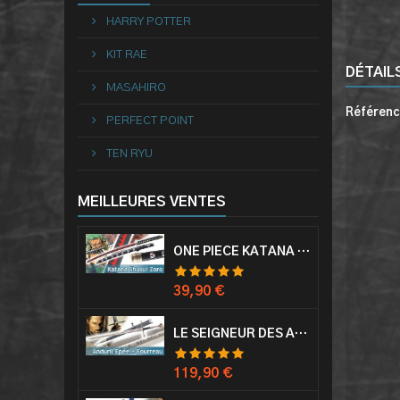
HARRY POTTER
KIT RAE
DÉTAIL
MASAHIRO
Référen
PERFECT POINT
TEN RYU
MEILLEURES VENTES
ONE PIECE KATANA ZORO RORONOA SHUSUI EPÉE SABRE ACIER
Prix
39,90 €
LE SEIGNEUR DES ANNEAUX EPÉE ANDURIL ARAGORN
Prix
119,90 €