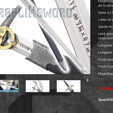
Magnifiqu
de la séri
Epee a 2 
Lame en a
Garde en 
Livré avec
ornement 
Longueur 
Longueur 
Poids epe
Poids fou
Magnifiqu

119,90
Quantité