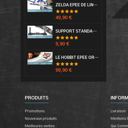
ZELDA EPÉE DE LINK AVEC FOURREAU MASTER SWORD EPEE
Prix
49,90 €
SUPPORT STANDARD KATANA EPÉE
Prix
9,90 €
LE HOBBIT EPÉE ORCRIST EPÉE DE THORIN SABRE + PLAQUE MURALE EN BOIS
Prix
99,90 €
PRODUITS
INFOR
Promotions
Livraison
Nouveaux produits
Mentions 
Meilleures ventes
Qui Somm