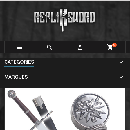
0



shopping_cart
CATÉGORIES
MARQUES