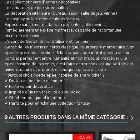
Les collectionneurs d’armes décoratives
Les amateurs de jeux vidéo cultes
La décoration intérieure (bureau, salon, salle de jeu, vitrine)
Le cosplay ou les reconstitutions fantasy
Exposée sur un mur ou dans un présentoir, elle devient
immédiatement une pièce maîtresse, capable de raconter une
histoire à elle seule.
L’esprit de Geralt, entre fatalisme et honneur
Geralt de Riv n’est ni un héros classique, ni un simple mercenaire. Son
épée représente ses choix difficiles, son code moral ambigu et son
combat permanent entre humanité et monstruosité. Posséder une
épée inspirée de la sienne, c’est faire entrer chez soi une part de cet
univers mature et profond, où chaque combat a un prix.
Pourquoi choisir cette épée inspirée de The Witcher ?
✔ Design authentique et immersif
✔ Forte valeur décorative
✔ Inspirée d’un univers culte du jeu vidéo
✔ Objet symbolique et intemporel
✔ Parfaite pour enrichir une collection fantasy
9 AUTRES PRODUITS DANS LA MÊME CATÉGORIE :
>
<
- 20,00 €