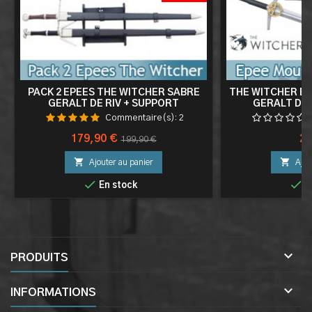
PACK 2 EPEES THE WITCHER SABRE
THE WITCHER EP
GERALT DE RIV + SUPPORT
GERALT DE 
SOR
Commentaire(s):
2
Prix
Prix
Pri
179,90 €
29
199,90 €
de


Ajouter au panier
Ajou
base


En stock
E

PRODUITS

INFORMATIONS