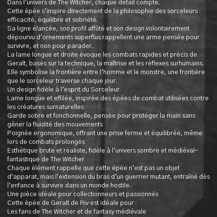
Dans l’univers de The Witcher, chaque détail compte.
Cette épée s’inspire directement de la philosophie des sorceleurs :
efficacité, équilibre et sobriété.
Sa ligne élancée, son profil affûté et son design volontairement
dépourvu d’ornements superflus rappellent une arme pensée pour
survivre, et non pour parader.
La lame longue et droite évoque les combats rapides et précis de
Geralt, basés sur la technique, la maîtrise et les réflexes surhumains.
Elle symbolise la frontière entre l’homme et le monstre, une frontière
que le sorceleur traverse chaque jour.
Un design fidèle à l’esprit du Sorceleur
Lame longue et effilée, inspirée des épées de combat utilisées contre
les créatures surnaturelles
Garde sobre et fonctionnelle, pensée pour protéger la main sans
gêner la fluidité des mouvements
Poignée ergonomique, offrant une prise ferme et équilibrée, même
lors de combats prolongés
Esthétique brute et réaliste, fidèle à l’univers sombre et médiéval-
fantastique de The Witcher
Chaque élément rappelle que cette épée n’est pas un objet
d’apparat, mais l’extension du bras d’un guerrier mutant, entraîné dès
l’enfance à survivre dans un monde hostile.
Une pièce idéale pour collectionneurs et passionnés
Cette épée de Geralt de Riv est idéale pour :
Les fans de The Witcher et de fantasy médiévale