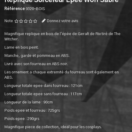
Replique Sorceleur Epee Wolf Sabre
Référence
9320-BOIS
Note
Donnez votre avis
Magnifique replique en bois de l'épée de Geralt de Riv tiré de The
Witcher.
Lame en bois peint.
Manche, garde et pommeau en ABS.
Livré avec son fourreau en ABS noir.
Les ornement a chaque extremité du fourreau sont également en
ABS.
Longueur totale epee dans fourreau : 121cm
Longueur totale epee sans fourreau : 117cm
Longueur de la lame : 90cm
Poids epee et fourreau : 725grs
Poids epee : 290grs
Magnifique piece de collection, ideal pour les cosplays.