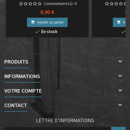
Commentaire(s):
0
Prix
Pri
9,90 €
29


Ajouter au panier
Ajou


En stock
E

PRODUITS

INFORMATIONS

VOTRE COMPTE

CONTACT
LETTRE D'INFORMATIONS