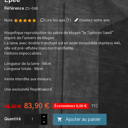
Epée
Référence
ZS-590
Note
Lire les avis (
1
)
Donnez votre avis
Magnifique reproduction du sabre de Mugen "le Typhoon Swell"
inspiré de l'univers de Mugen.
La lame avec double tranchant est en acier inoxydable stainless 440,
elle est pré-affutée mais non tranchante.
Finitions impeccables.
Longueur de la lame : 69cm
Longueur totale : 99cm
Vente interdite aux mineurs.
Une exclusivité RepliKsword.
83,90 €
89,90 €
Économisez 6,00 €
TTC

Ajouter au panier
Quantité