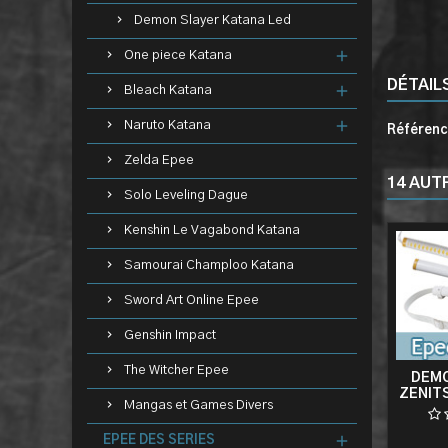
Demon Slayer Katana Led
One piece Katana
DÉTAIL
Bleach Katana
Naruto Katana
Référen
Zelda Epee
14 AUT
Solo Leveling Dague
Kenshin Le Vagabond Katana
Samourai Champloo Katana
Sword Art Online Epee
Genshin Impact
The Witcher Epee
DEMO
ZENIT
Mangas et Games Divers
NO
CEIN
EPEE DES SERIES