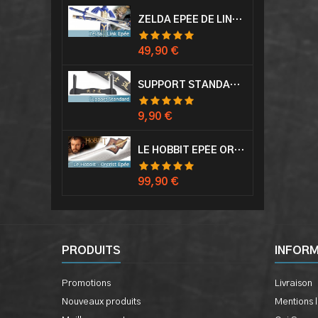
ZELDA EPÉE DE LINK AVEC FOURREAU MASTER SWORD EPEE
Prix
49,90 €
SUPPORT STANDARD KATANA EPÉE
Prix
9,90 €
LE HOBBIT EPÉE ORCRIST EPÉE DE THORIN SABRE + PLAQUE MURALE EN BOIS
Prix
99,90 €
PRODUITS
INFOR
Promotions
Livraison
Nouveaux produits
Mentions 