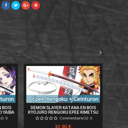
<
>
 BOIS
DEMON SLAYER KATANA EN BOIS
DEMON 
 YAIBA
KYOJURO RENGOKU EPEE KIMETSU
BOIS
INTURON
NO YAIBA SABRE + CEINTURON
KIM
s):
0
Commentaire(s):
0
TURE
BLANC PORTE EPEE CEINTURE
CEINT
Prix
32,90 €