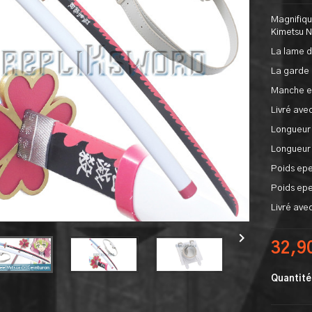
Magnifiqu
Kimetsu N
La lame d
La garde 
Manche en
Livré avec
Longueur 
Longueur 
Poids epe
Poids epe
Livré ave

32,9
Quantité