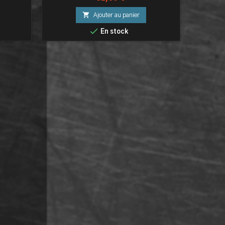

Ajouter au panier

En stock