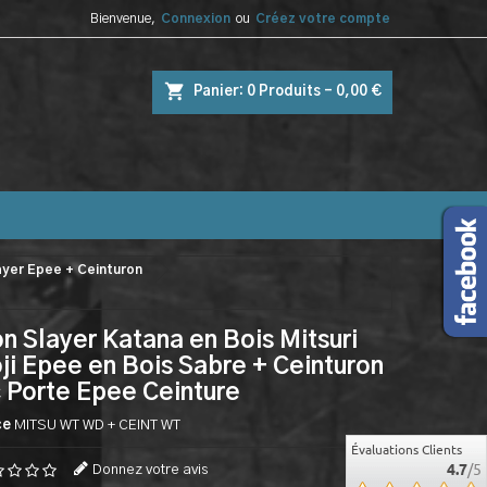
Bienvenue,
Connexion
ou
Créez votre compte
shopping_cart
Panier:
0
Produits - 0,00 €
yer Epee + Ceinturon
 Slayer Katana en Bois Mitsuri
ji Epee en Bois Sabre + Ceinturon
 Porte Epee Ceinture
ce
MITSU WT WD + CEINT WT
Évaluations Clients
4.7
/5
Donnez votre avis