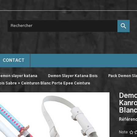

CONTACT
emon slayer katana
Demon Slayer Katana Bois
Pack Demon Sla
ois Sabre + Ceinturon Blanc Porte Epee Ceinture
Demon
Kanro
Blanc
Référen
Note