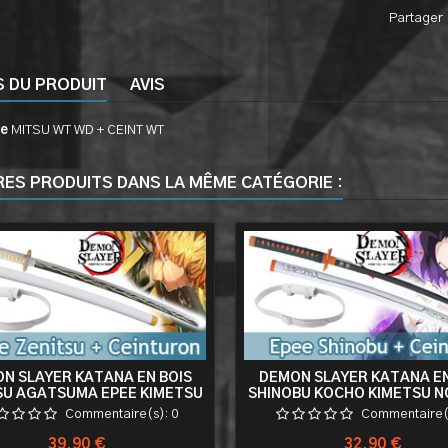
Partager
S DU PRODUIT
AVIS
ce
MITSU WT WD + CEINT WT
RES PRODUITS DANS LA MÊME CATÉGORIE :
N SLAYER KATANA EN BOIS
DEMON SLAYER KATANA EN
SU AGATSUMA EPEE KIMETSU
SHINOBU KOCHO KIMETSU NO
 YAIBA SABRE REPLIQUE +
SABRE WHITE EDITION + CE
Commentaire(s):
0
Commentaire(
TURON BLANC PORTE EPEE
BLANC PORTE EPEE CEIN
CEINTURE
Prix
Prix
39,90 €
32,90 €