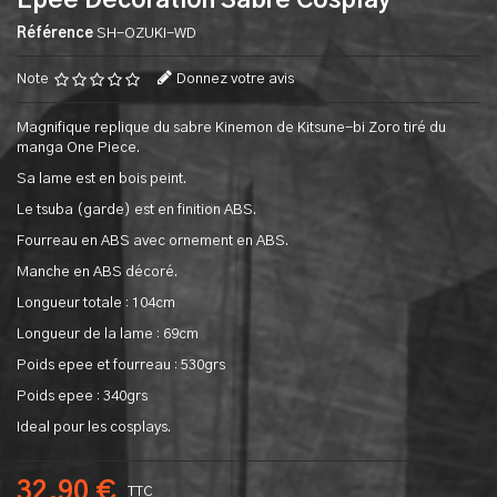
Epee Decoration Sabre Cosplay
Référence
SH-OZUKI-WD
Note
Donnez votre avis
Magnifique replique du sabre Kinemon de Kitsune-bi Zoro tiré du
manga One Piece.
Sa lame est en bois peint.
Le tsuba (garde) est en finition ABS.
Fourreau en ABS avec ornement en ABS.
Manche en ABS décoré.
Longueur totale : 104cm
Longueur de la lame : 69cm
Poids epee et fourreau : 530grs
Poids epee : 340grs
Ideal pour les cosplays.
32,90 €
TTC