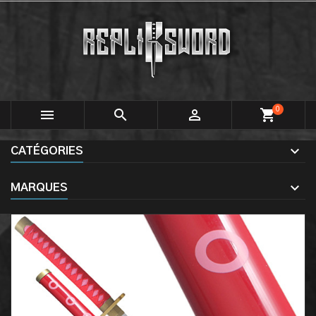
0



shopping_cart
CATÉGORIES
MARQUES