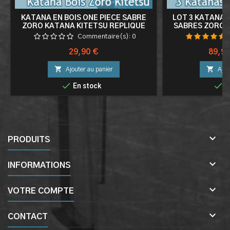
KATANA EN BOIS ONE PIECE SABRE
LOT 3 KATANAS 
ZORO KATANA KITETSU REPLIQUE
SABRES ZORO E
EPEE ZORO SABRE COSPLAY
P
Commentaire(s):
0
Prix
Prix
29,90 €
89,90


Ajouter au panier
Ajou


En stock
E

PRODUITS

INFORMATIONS

VOTRE COMPTE

CONTACT