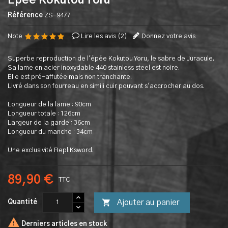
Epée Kokutou Yoru
Référence
ZS-9477
Note
Lire les avis (
2
)
Donnez votre avis
Superbe reproduction de l'épée Kokutou Yoru, le sabre de Juracule.
Sa lame en acier inoxydable 440 stainless steel est noire.
Elle est pré-affutée mais non tranchante.
Livré dans son fourreau en simili cuir pouvant s'accrocher au dos.
Longueur de la lame : 90cm
Longueur totale : 126cm
Largeur de la garde : 36cm
Longueur du manche : 34cm
Une exclusivité RepliKsword.
89,90 €
TTC

Ajouter au panier
Quantité

Derniers articles en stock