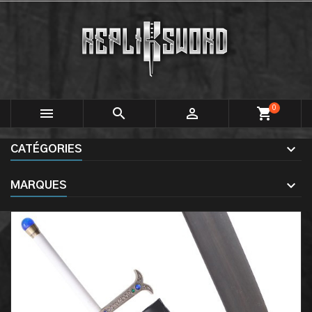
0



shopping_cart
CATÉGORIES
MARQUES