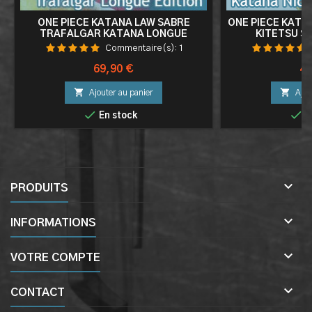
ONE PIECE KATANA LAW SABRE
ONE PIECE KATAN
TRAFALGAR KATANA LONGUE
KITETSU S
EDITION 143CM
Commentaire(s):
1
Prix
Pri
69,90 €
49


Ajouter au panier
Ajou


En stock
E

PRODUITS

INFORMATIONS

VOTRE COMPTE

CONTACT