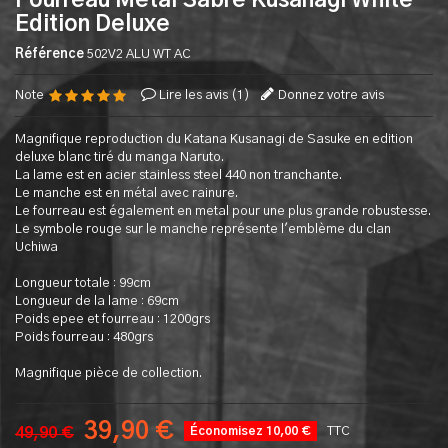
Fourreau Metal Sabre Kusanagi White
Edition Deluxe
Référence
502V2 ALU WT AC
Note
Lire les avis (
1
)
Donnez votre avis
Magnifique reproduction du Katana Kusanagi de Sasuke en edition
deluxe blanc tiré du manga Naruto.
La lame est en acier stainless steel 440 non tranchante.
Le manche est en métal avec rainure.
Le fourreau est également en metal pour une plus grande robustesse.
Le symbole rouge sur le manche représente l'emblème du clan
Uchiwa
Longueur totale : 99cm
Longueur de la lame : 69cm
Poids epee et fourreau : 1200grs
Poids fourreau : 480grs
Magnifique pièce de collection.
39,90 €
49,90 €
Économisez 10,00 €
TTC