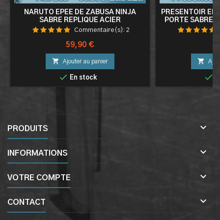
NARUTO EPEE DE ZABUSA NINJA
PRESENTOIR EN 
SABRE REPLIQUE ACIER
PORTE SABRE 
Commentaire(s):
2
Prix
Pr
59,90 €
9


Ajouter au panier
Ajou


En stock
E

PRODUITS

INFORMATIONS

VOTRE COMPTE

CONTACT