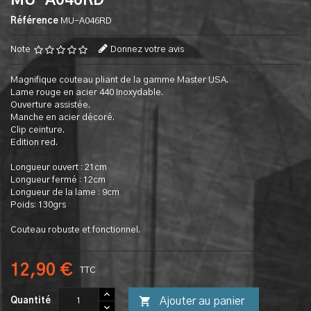
MU-A046RD
Référence
MU-A046RD
Note
Donnez votre avis
Magnifique couteau pliant de la gamme Master USA.
Lame rouge en acier 440 Inoxydable.
Ouverture assistée.
Manche en acier décoré.
Clip ceinture.
Edition red.
Longueur ouvert : 21cm
Longueur fermé : 12cm
Longueur de la lame : 9cm
Poids: 130grs
Couteau robuste et fonctionnel.
12,90 €
TTC

Ajouter au panier
Quantité