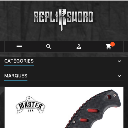
0



shopping_cart
CATÉGORIES
MARQUES