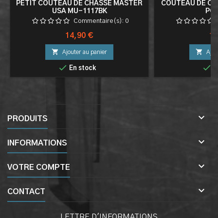
PETIT COUTEAU DE CHASSE MASTER
COUTEAU DE CH
USA MU-1117BK
PO
Commentaire(s):
0
Prix
Pri
14,90 €
19


Ajouter au panier
Ajou


En stock
E

PRODUITS

INFORMATIONS

VOTRE COMPTE

CONTACT
LETTRE D'INFORMATIONS