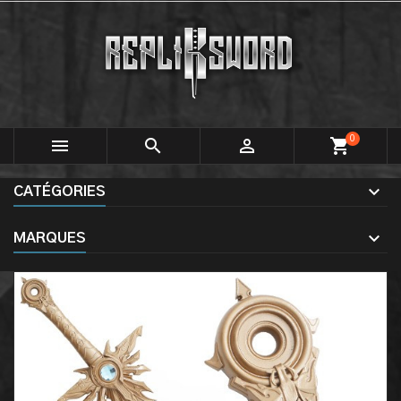
0



shopping_cart
CATÉGORIES
MARQUES