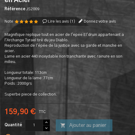
en Acier
Référence
JS2009
Note
Lire les avis (
1
)
Donnez votre avis
Magnifique replique tout en acier de l'epee El'druin appartenant a
l'Archange Tyrael tiré du jeu Diablo.
Reproduction de l'épée de la justice avec sa garde et manche en
acier.
Lame en acier 440 inoxydable non tranchante avec rainure en son
milieu.
Longueur totale: 113cm
Longueur de la lame: 77cm
Poids : 2000grs
Superbe piece de collection.
159,90 €
TTC

Ajouter au panier
Quantité