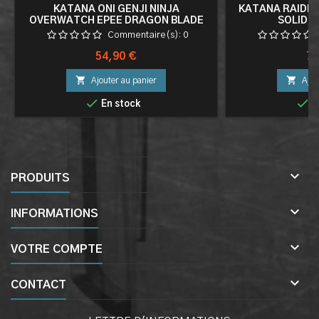
KATANA ONI GENJI NINJA
KATANA RAIDEN
OVERWATCH EPEE DRAGON BLADE
SOLID 
Commentaire(s):
0
Prix
Pri
54,90 €
79


Ajouter au panier
Ajou


En stock
E

PRODUITS

INFORMATIONS

VOTRE COMPTE

CONTACT