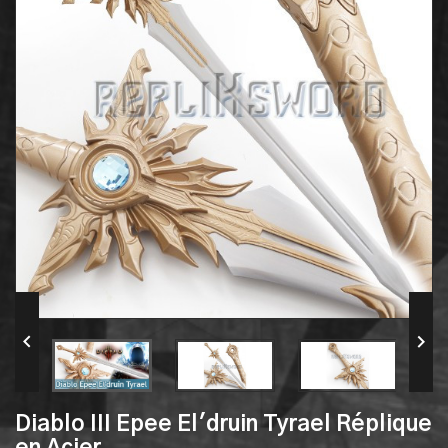


Diablo III Epee El'druin Tyrael Réplique