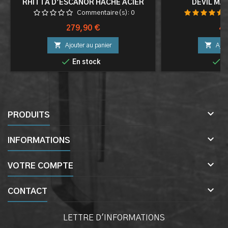
RHITTA D'ESCANOR HACHE ACIER
DEVIL MA
DECORATION
Commentaire(s):
0
Prix
Pri
279,90 €
45


Ajouter au panier
Ajou


En stock
E

PRODUITS

INFORMATIONS

VOTRE COMPTE

CONTACT
LETTRE D'INFORMATIONS