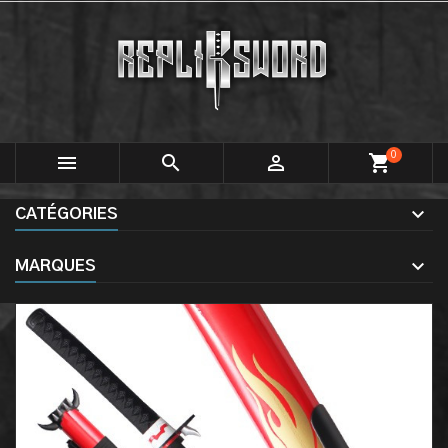
0



shopping_cart
CATÉGORIES
MARQUES