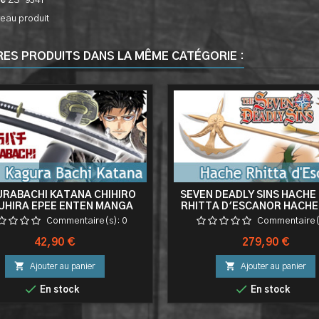
ce
ZS-9541
eau produit
RES PRODUITS DANS LA MÊME CATÉGORIE :
RABACHI KATANA CHIHIRO
SEVEN DEADLY SINS HACHE 
UHIRA EPEE ENTEN MANGA
RHITTA D'ESCANOR HACHE
SABRE COSPLAY
DECORATION
Commentaire(s):
0
Commentaire(
Prix
Prix
42,90 €
279,90 €


Ajouter au panier
Ajouter au panier


En stock
En stock