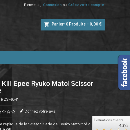
Bienvenue,
Connexion
ou
Créez votre compte
shopping_cart
Panier:
0
Produits - 0,00 €
la Kill Epee Ryuko Matoi Scissor
e
ce
ZS-9541
Donnez votre avis
Évaluations Clients
e replique de la Scissor Blade de Ryuko Matoi tiré du
4.7
/5
la Kill.