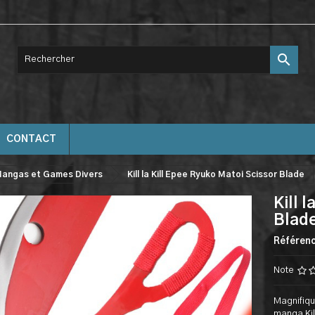

CONTACT
angas et Games Divers
Kill la Kill Epee Ryuko Matoi Scissor Blade
Kill 
Blad
Référen
Note
Magnifiqu
manga Kill 