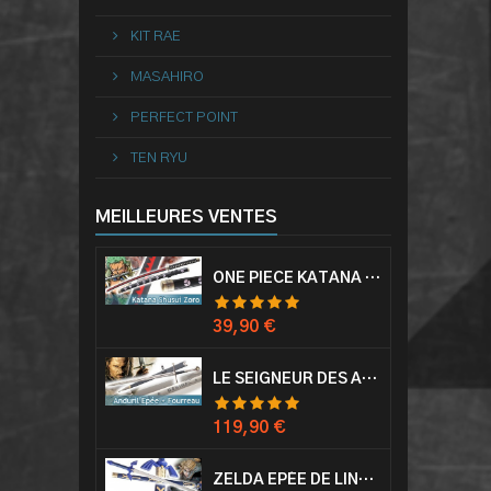
KIT RAE
MASAHIRO
PERFECT POINT
TEN RYU
MEILLEURES VENTES
ONE PIECE KATANA ZORO RORONOA SHUSUI EPÉE SABRE ACIER
Prix
39,90 €
LE SEIGNEUR DES ANNEAUX EPÉE ANDURIL ARAGORN
Prix
119,90 €
ZELDA EPÉE DE LINK AVEC FOURREAU MASTER SWORD EPEE