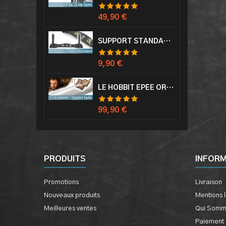
Prix
49,90 €
SUPPORT STANDARD KATANA EPÉE
Prix
9,90 €
LE HOBBIT EPÉE ORCRIST EPÉE DE THORIN SABRE + PLAQUE MURALE EN BOIS
Prix
99,90 €
PRODUITS
INFOR
Promotions
Livraison
Nouveaux produits
Mentions 
Meilleures ventes
Qui Somm
Paiement 