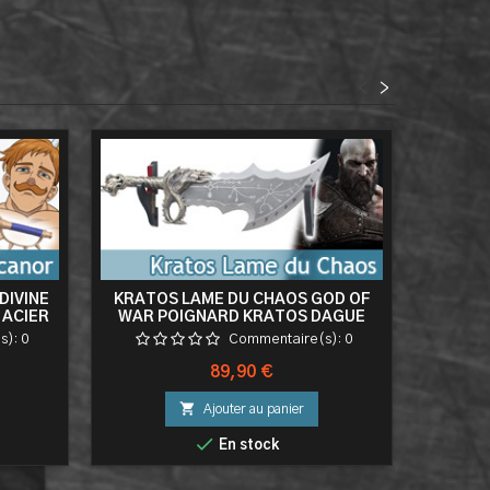
<
>
DIVINE
KRATOS LAME DU CHAOS GOD OF
GOD O
 ACIER
WAR POIGNARD KRATOS DAGUE
RESI
COUTEAU ACIER + PRESENTOIR EN
s):
0
Commentaire(s):
0
BOIS
Prix
89,90 €

Ajouter au panier

En stock