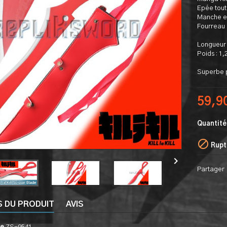
Epée tout
Manche en
Fourreau e
Longueur 
Poids : 1,
Superbe p
59,9
Quantité

Rupt

Partager
S DU PRODUIT
AVIS