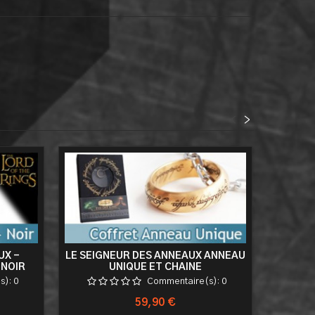
<
>
UX -
LE SEIGNEUR DES ANNEAUX ANNEAU
LE SEI
 NOIR
UNIQUE ET CHAINE
s):
0
Commentaire(s):
0
Prix
59,90 €