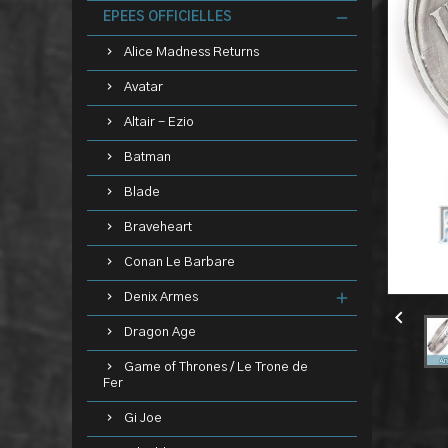
EPEES OFFICIELLES
Alice Madness Returns
Avatar
Altair - Ezio
Batman
Blade
Braveheart
Conan Le Barbare
Denix Armes

Dragon Age
Game of Thrones / Le Trone de
Fer
Gi Joe