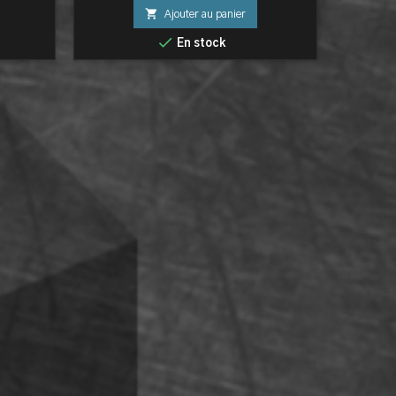

Ajouter au panier

En stock