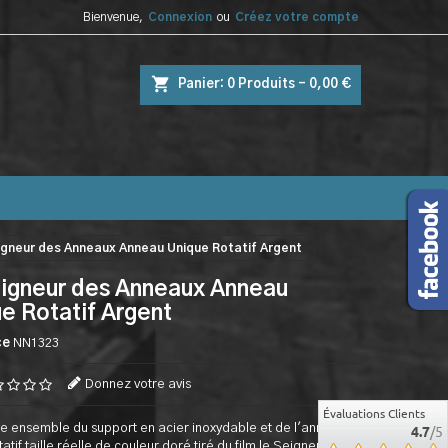
Bienvenue,
Connexion
ou
Créez votre compte
shopping_cart
Panier:
0
Produits - 0,00 €
igneur des Anneaux Anneau Unique Rotatif Argent
igneur des Anneaux Anneau
e Rotatif Argent
ce
NN1323
Donnez votre avis
Évaluations Clients
e ensemble du support en acier inoxydable et de l'anneau
4.7
/5
atif taille réelle de couleur doré tiré du film le Seigneur des