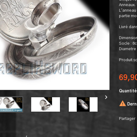
Anneaux.
L'anneau r
partie mo
Livré dans
Dimension
Socle : 
Diametre 
Produit s
69,9
Quantité


Derni
Partager