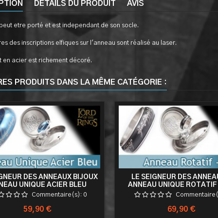
PTION
DÉTAILS DU PRODUIT
AVIS
eut etre porté et est independant de son socle.
es des inscriptions elfiques sur l'anneau sont réalisé au laser.
 en acier est richement décoré.
RES PRODUITS DANS LA MÊME CATÉGORIE :
IGNEUR DES ANNEAUX BIJOUX
LE SEIGNEUR DES ANNEA
NEAU UNIQUE ACIER BLEU
ANNEAU UNIQUE ROTATIF
Commentaire(s):
0
Commentaire(
Prix
Prix
59,90 €
69,90 €