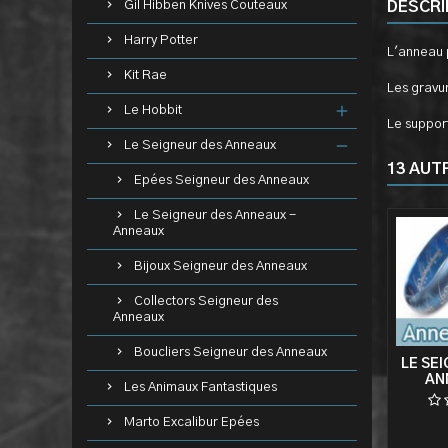
Gil Hibben Knives Couteaux
DESCRI
Harry Potter
L'anneau p
Kit Rae
Les gravur
Le Hobbit
Le support
Le Seigneur des Anneaux
13 AUT
Epées Seigneur des Anneaux
Le Seigneur des Anneaux -
Anneaux
Bijoux Seigneur des Anneaux
Collectors Seigneur des
Anneaux
Boucliers Seigneur des Anneaux
LE SE
AN
Les Animaux Fantastiques
Marto Excalibur Epées