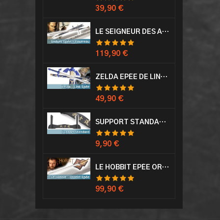
Prix
39,90 €
LE SEIGNEUR DES ANNEAUX EPÉE ANDURIL ARAGORN
Prix
119,90 €
ZELDA EPÉE DE LINK AVEC FOURREAU MASTER SWORD EPEE
Prix
49,90 €
SUPPORT STANDARD KATANA EPÉE
Prix
9,90 €
LE HOBBIT EPÉE ORCRIST EPÉE DE THORIN SABRE + PLAQUE MURALE EN BOIS
Prix
99,90 €