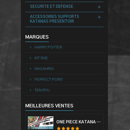
SECURITE ET DEFENSE
ACCESSOIRES SUPPORTS
KATANAS PRESENTOIR
MARQUES
HARRY POTTER
KIT RAE
MASAHIRO
PERFECT POINT
TEN RYU
MEILLEURES VENTES
ONE PIECE KATANA ZORO RORONOA SHUSUI EPÉE SABRE ACIER