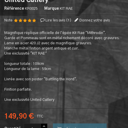
United Cutlery
Référence
KR0025
Marque
KIT RAE
Note
Lire les avis (
1
)
Donnez votre avis
Magnifique réplique officielle de l'épée Kit Rae "Mithrodin".
Garde et Pommeau sont en métal richement décoré avec gravures.
Lame en acier 420 J2 avec de magnifique gravures.
Manche métal finition argent antique et cuir.
Une exclusivité "KIT RAE"
longueur totale : 109cm
Longueur de la lame : 59cm
Livrée avec son poster "Battling the Hord".
Finition parfaite.
Une exclusivité United Cutlery
149,90 €
TTC