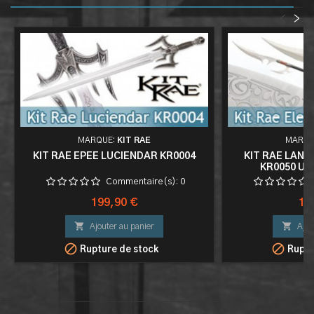
<
>
MARQUE:
KIT RAE
MARQU
KIT RAE EPEE LUCIENDAR KR0004
KIT RAE LAN
KR0050 UN
Commentaire(s):
0
Prix
Pri
199,90 €
12


Ajouter au panier
Ajou


Rupture de stock
Ruptu