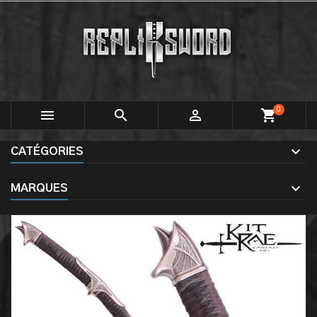
0



shopping_cart
CATÉGORIES
MARQUES