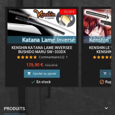
<
- 30,00 €
KENSHIN KATANA LAME INVERSÉE
KENSHIN LE 
BUSHIDO MARU SW-333DX
KENSHIN 
Commentaire(s):
1
Prix
Prix
Pri
129,90 €
39
159,90 €
de


Ajouter au panier
Ajou
base


En stock
Ruptu

PRODUITS