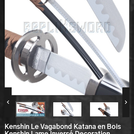


Kenshin Le Vagabond Katana en Bois