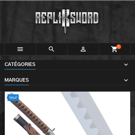
0



shopping_cart
CATÉGORIES
MARQUES
Neuf