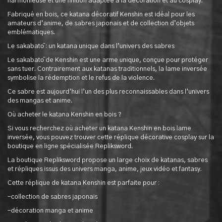
harmonieuse et une finition adaptée à la décoration et au cosplay.
Fabriqué en bois, ce katana décoratif Kenshin est idéal pour les
amateurs d’anime, de sabres japonais et de collection d’objets
emblématiques.
Le sakabatō : un katana unique dans l’univers des sabres
Le sakabatō de Kenshin est une arme unique, conçue pour protéger
sans tuer. Contrairement aux katanas traditionnels, la lame inversée
symbolise la rédemption et le refus de la violence.
Ce sabre est aujourd’hui l’un des plus reconnaissables dans l’univers
des mangas et anime.
Où acheter le katana Kenshin en bois ?
Si vous recherchez où acheter un katana Kenshin en bois lame
inversée, vous pouvez trouver cette réplique décorative cosplay sur la
boutique en ligne spécialisée Repliksword.
La boutique Repliksword propose un large choix de katanas, sabres
et répliques issus des univers manga, anime, jeux vidéo et fantasy.
Cette réplique de katana Kenshin est parfaite pour :
-collection de sabres japonais
-décoration manga et anime