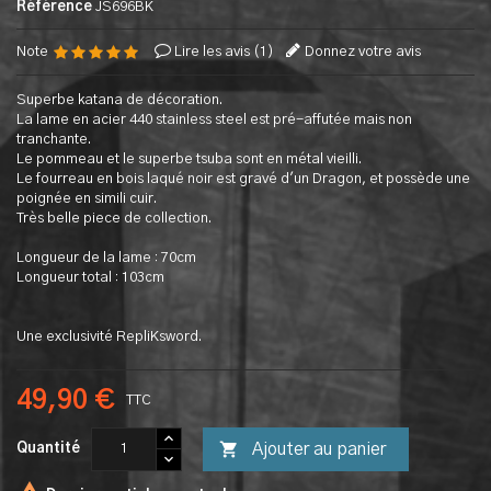
Référence
JS696BK
Note
Lire les avis (
1
)
Donnez votre avis
Superbe katana de décoration.
La lame en acier 440 stainless steel est pré-affutée mais non
tranchante.
Le pommeau et le superbe tsuba sont en métal vieilli.
Le fourreau en bois laqué noir est gravé d'un Dragon, et possède une
poignée en simili cuir.
Très belle piece de collection.
Longueur de la lame : 70cm
Longueur total : 103cm
Une exclusivité RepliKsword.
49,90 €
TTC

Ajouter au panier
Quantité