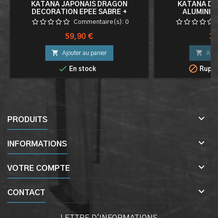
KATANA JAPONAIS DRAGON
KATANA DR
DECORATION EPEE SABRE +
ALUMINIU
FOURREAU
Commentaire(s):
0
Prix
Pri
59,90 €
39


Ajouter au panier
Ajou


En stock
Ruptu

PRODUITS

INFORMATIONS

VOTRE COMPTE

CONTACT