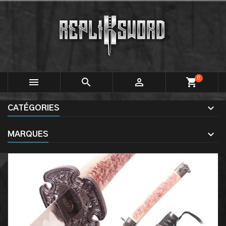
0



shopping_cart
CATÉGORIES
MARQUES