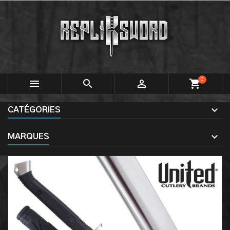
0



shopping_cart
CATÉGORIES
MARQUES