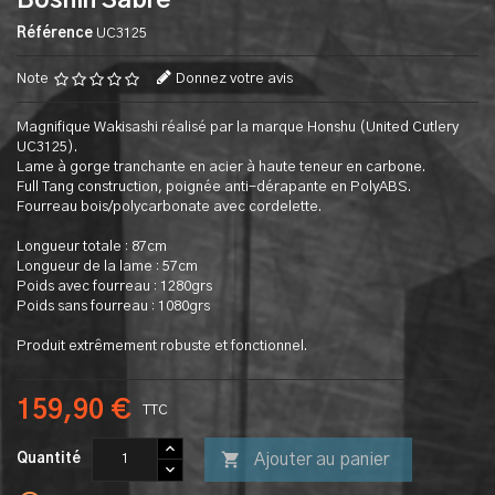
Boshin Sabre
Référence
UC3125
Note
Donnez votre avis
Magnifique Wakisashi réalisé par la marque Honshu (United Cutlery
UC3125).
Lame à gorge tranchante en acier à haute teneur en carbone.
Full Tang construction, poignée anti-dérapante en PolyABS.
Fourreau bois/polycarbonate avec cordelette.
Longueur totale : 87cm
Longueur de la lame : 57cm
Poids avec fourreau : 1280grs
Poids sans fourreau : 1080grs
Produit extrêmement robuste et fonctionnel.
159,90 €
TTC

Ajouter au panier
Quantité