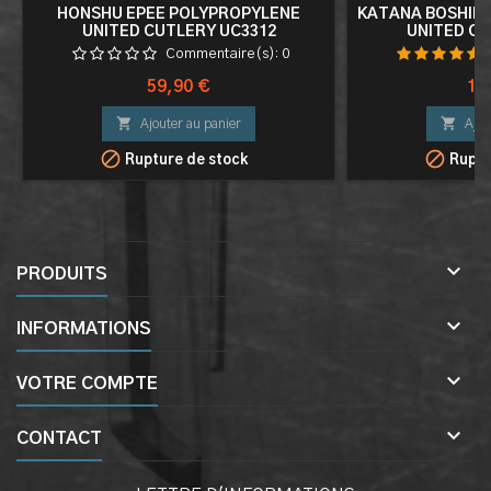
HONSHU EPEE POLYPROPYLENE
KATANA BOSHIN 
UNITED CUTLERY UC3312
UNITED CU
ENTRAINEMENT
Commentaire(s):
0
Prix
Pri
59,90 €
15


Ajouter au panier
Ajou


Rupture de stock
Ruptu

PRODUITS

INFORMATIONS

VOTRE COMPTE

CONTACT