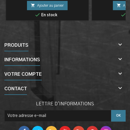


Ajouter au panier
Ajou


En stock
E

PRODUITS

INFORMATIONS

VOTRE COMPTE

CONTACT
LETTRE D'INFORMATIONS