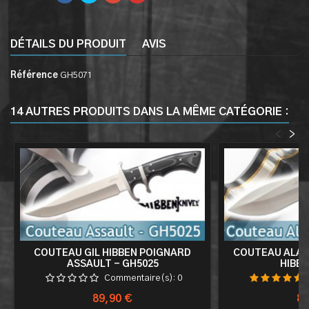
DÉTAILS DU PRODUIT
AVIS
Référence
GH5071
14 AUTRES PRODUITS DANS LA MÊME CATÉGORIE :
<
>
COUTEAU GIL HIBBEN POIGNARD
COUTEAU ALAS
ASSAULT - GH5025
HIBBE
Commentaire(s):
0
Prix
Pri
89,90 €
89