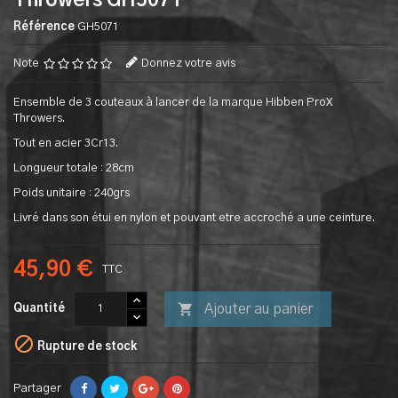
Throwers GH5071
Référence
GH5071
Note
Donnez votre avis
Ensemble de 3 couteaux à lancer de la marque Hibben ProX
Throwers.
Tout en acier 3Cr13.
Longueur totale : 28cm
Poids unitaire : 240grs
Livré dans son étui en nylon et pouvant etre accroché a une ceinture.
45,90 €
TTC

Ajouter au panier
Quantité

Rupture de stock
Partager