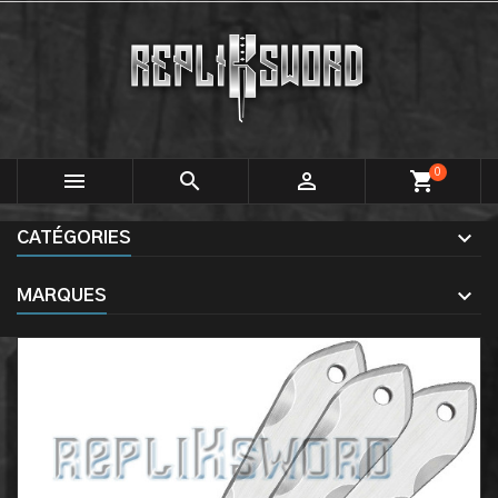
0



shopping_cart
CATÉGORIES
MARQUES