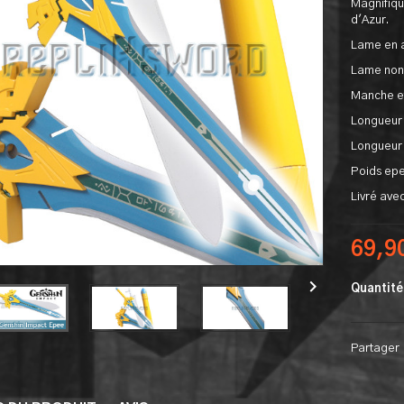
Magnifiqu
d'Azur.
Lame en a
Lame non
Manche et
Longueur 
Longueur 
Poids epe
Livré avec
69,9

Quantité
Partager