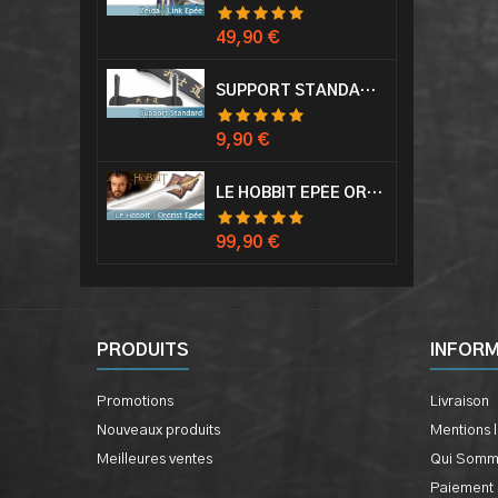
Prix
49,90 €
SUPPORT STANDARD KATANA EPÉE
Prix
9,90 €
LE HOBBIT EPÉE ORCRIST EPÉE DE THORIN SABRE + PLAQUE MURALE EN BOIS
Prix
99,90 €
PRODUITS
INFOR
Promotions
Livraison
Nouveaux produits
Mentions 
Meilleures ventes
Qui Somm
Paiement 