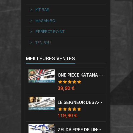
KIT RAE
MASAHIRO
PERFECT POINT
TEN RYU
MEILLEURES VENTES
ONE PIECE KATANA ZORO RORONOA SHUSUI EPÉE SABRE ACIER
Prix
39,90 €
LE SEIGNEUR DES ANNEAUX EPÉE ANDURIL ARAGORN
Prix
119,90 €
ZELDA EPÉE DE LINK AVEC FOURREAU MASTER SWORD EPEE