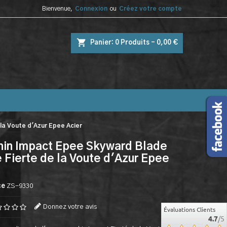
Bienvenue,
Connexion
ou
Créez votre compte
shopping_cart
Panier:
0
Produits - 0,00 €
la Voute d'Azur Epee Acier
in Impact Epee Skyward Blade
 Fierte de la Voute d'Azur Epee
ce
ZS-9330
Donnez votre avis
Évaluations Clients
4.7
/5