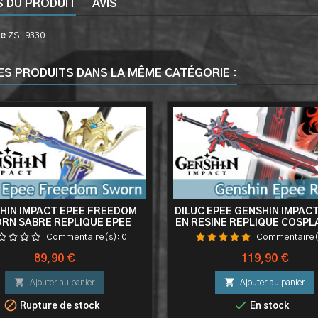
S DU PRODUIT
AVIS
ce
ZS-9330
ES PRODUITS DANS LA MÊME CATÉGORIE :
HIN IMPACT EPEE FREEDOM
DILUC EPEE GENSHIN IMPAC
RN SABRE REPLIQUE EPEE
EN RESINE REPLIQUE COSPL
MORT DU LOUP
Commentaire(s):
0
Commentaire(
Prix
Prix
89,90 €
119,90 €


Ajouter au panier
Ajouter au panier


Rupture de stock
En stock