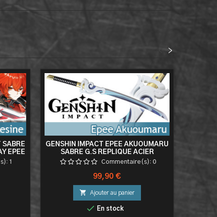
<
>
T SABRE
GENSHIN IMPACT EPEE AKUOUMARU
GENSHIN
AY EPEE
SABRE G.S REPLIQUE ACIER
s):
1
Commentaire(s):
0
Prix
99,90 €

Ajouter au panier

En stock