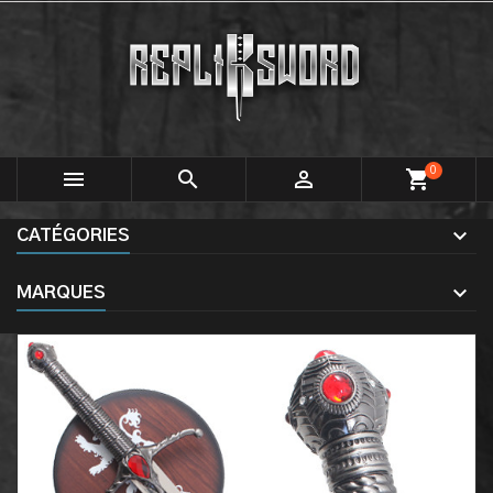
0



shopping_cart
CATÉGORIES
MARQUES