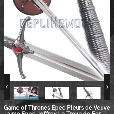


Game of Thrones Epee Pleurs de Veuve