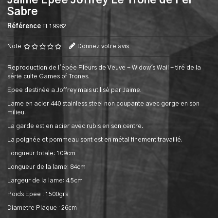
Jaime Epee Joffrey Le Trone de Fer
Sabre
Référence
FL19982
Note
Donnez votre avis
Reproduction de l'épée Pleurs de Veuve - Widow's Wail - tiré de la
série culte Games of Trones.
Epee destinée a Joffrey mais utilisé par Jaime.
Lame en acier 440 stainless steel non coupante avec gorge en son
milieu.
La garde est en acier avec rubis en son centre.
La poignée et pommeau sont est en métal finement travaillé.
Longueur totale: 109cm
Longueur de la lame: 84cm
Largeur de la lame: 4.5cm
Poids Epee : 1500grs
Diametre Plaque : 26cm