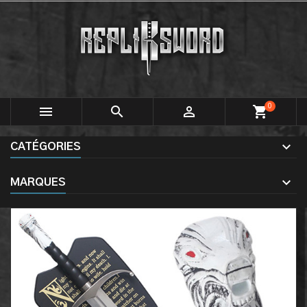
0



shopping_cart
CATÉGORIES
MARQUES