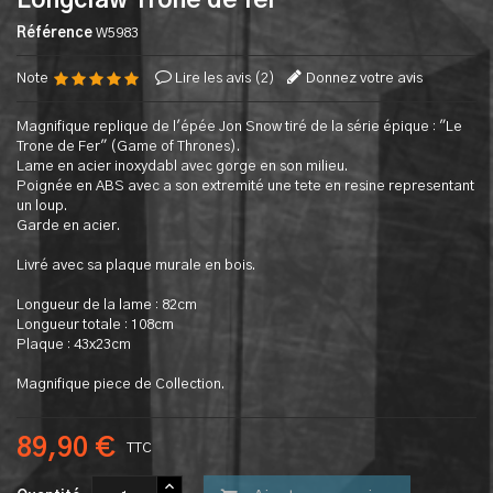
Longclaw Trone de fer
Référence
W5983
Note
Lire les avis (
2
)
Donnez votre avis
Magnifique replique de l'épée Jon Snow tiré de la série épique : "Le
Trone de Fer" (Game of Thrones).
Lame en acier inoxydabl avec gorge en son milieu.
Poignée en ABS avec a son extremité une tete en resine representant
un loup.
Garde en acier.
Livré avec sa plaque murale en bois.
Longueur de la lame : 82cm
Longueur totale : 108cm
Plaque : 43x23cm
Magnifique piece de Collection.
89,90 €
TTC