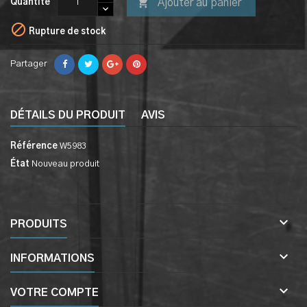

Ajouter au panier
Quantité

Rupture de stock
Partager
DÉTAILS DU PRODUIT
AVIS
Référence
W5983
État
Nouveau produit

PRODUITS

INFORMATIONS

VOTRE COMPTE