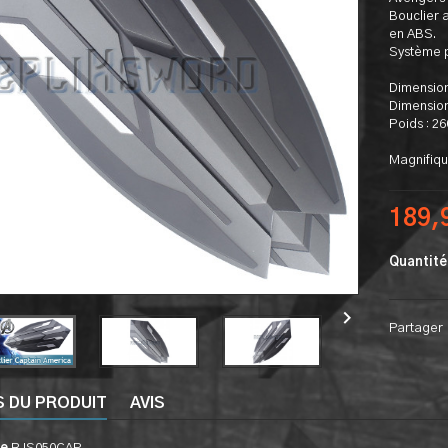
Bouclier a
en ABS.
Système p
Dimension
Dimension
Poids : 2
Magnifiqu
189,
Quantité

Partager
S DU PRODUIT
AVIS