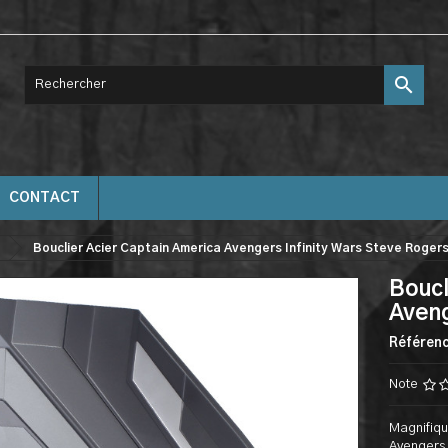

CONTACT
Bouclier Acier Captain America Avengers Infinity Wars Steve Roger
Boucl
Aveng
Référen
Note
Magnifiqu
Avengers I