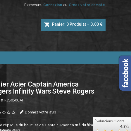
Bienvenue,
Connexion
ou
Créez votre compte
shopping_cart
Panier:
0
Produits - 0,00 €
s
ier Acier Captain America
ers Infinity Wars Steve Rogers
ce
RJS050CAP
Donnez votre avis
Évaluations Clients
e réplique du bouclier de Captain America tiré du film
4.7
/5
nfinity Wars.