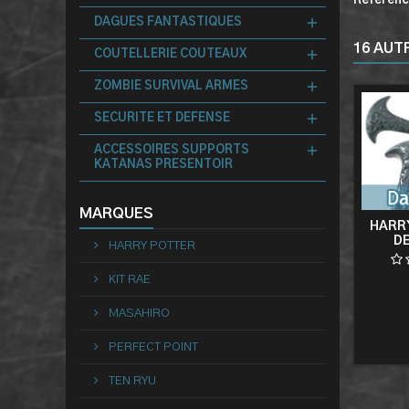
Référen
DAGUES FANTASTIQUES
16 AUT
COUTELLERIE COUTEAUX
ZOMBIE SURVIVAL ARMES
SECURITE ET DEFENSE
ACCESSOIRES SUPPORTS
KATANAS PRESENTOIR
MARQUES
HARRY
D
HARRY POTTER
COU
KIT RAE
MASAHIRO
PERFECT POINT
TEN RYU