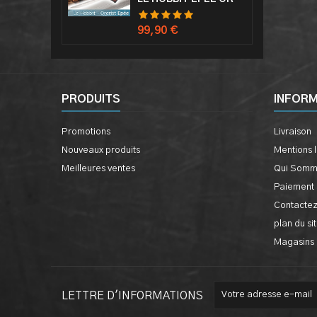
Prix
99,90 €
PRODUITS
INFOR
Promotions
Livraison
Nouveaux produits
Mentions 
Meilleures ventes
Qui Somm
Paiement 
Contacte
plan du si
Magasins
LETTRE D'INFORMATIONS