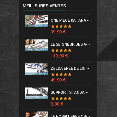
MEILLEURES VENTES
ONE PIECE KATANA ZORO RORONOA SHUSUI EPÉE SABRE ACIER
Prix
39,90 €
LE SEIGNEUR DES ANNEAUX EPÉE ANDURIL ARAGORN
Prix
119,90 €
ZELDA EPÉE DE LINK AVEC FOURREAU MASTER SWORD EPEE
Prix
49,90 €
SUPPORT STANDARD KATANA EPÉE
Prix
9,90 €
LE HOBBIT EPÉE ORCRIST EPÉE DE THORIN SABRE + PLAQUE MURALE EN BOIS