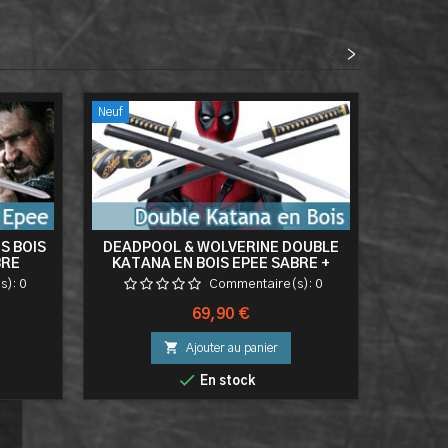
<
>
Neuf
S BOIS
DEADPOOL & WOLVERINE DOUBLE
PAIRE 
BRE
KATANA EN BOIS EPEE SABRE +
WO
SUPPORT DORSAL
s):
0
Commentaire(s):
0
Prix
69,90 €

Ajouter au panier

En stock