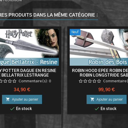
ce
RJS050CAP
RES PRODUITS DANS LA MÊME CATÉGORIE :
Neuf
 POTTER DAGUE EN RESINE
ROBIN HOOD EPÉE ROBIN DE
E BELLATRIX LESTRANGE
ROBIN LONGSTRIDE SA
TEAU RESINE DECORATION
DECORATION
Commentaire(s):
0
Commentaire(
Prix
Prix
34,90 €
99,90 €


Ajouter au panier
Ajouter au panier


En stock
En stock